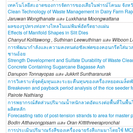
เทคโนโลยีสะอาดของการจัดการของเสียในฟารม์โคนม จังหวั
Clean Technology of Waste Management in Dairy Farm Raj
Jaruwan Wongthanate และ
Luxkhana Moongwattana
ผลของรูปทรงท่อทางไหลในแม่พิมพ์อัดรีดยางแผ่น
Effects of Manifold Shapes in Slit Dies
Chanyut Kolitawong ,
Suthinan Leewuthinan และ
Wiboon L
การพัฒนากำลังและความคงทนต่อซัลเฟตของคอนกรีตใส่มวล
ชานอ้อย
Strength Development and Sulfate Durability of Waste Clea
Concrete Containing Sugarcane Bagasse Ash
Danupon Tonnayopas และ
Jukkrit Suntharanurak
การวิเคราะห์จุดคุ้มทุนและระยะคืนทุนของเครื่องหยอดเมล็ดพั
Breakeven and payback period analysis of the rice seeder f
Pairote Nathiang
การพยากรณ์สัดส่วนปริมาณน้ำหนักลวดอัดแรงต่อพื้นที่ในพื้น
ผลิตหลัก
Forecasting ratio of post-tension strands to area for master
Bodin Atthavongpisarn และ
Oran Kittithreerapronchai
การประเมินปริมาณรังสีของเครื่องฉายรังสีแกมมาโดยใช้ M