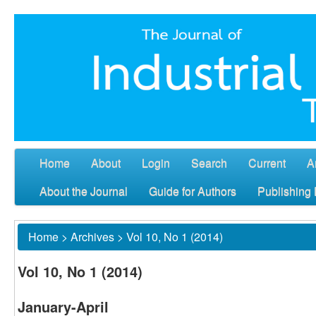
Home
About
Login
Search
Current
A
About the Journal
Guide for Authors
Publishing 
Home
>
Archives
>
Vol 10, No 1 (2014)
Vol 10, No 1 (2014)
January-April