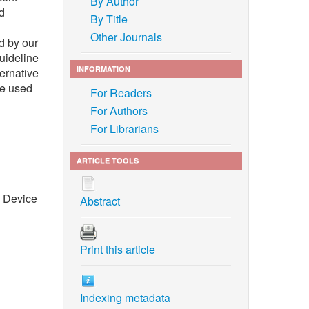
By Author
d
By Title
Other Journals
d by our
guideline
INFORMATION
ternative
be used
For Readers
For Authors
For Librarians
ARTICLE TOOLS
c Device
Abstract
Print this article
Indexing metadata