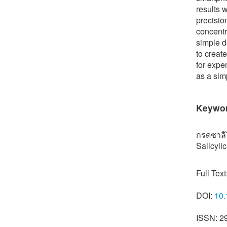
results 
precisio
concentr
simple d
to creat
for expe
as a sim
Keywo
กรดซาลิไ
Salicyli
Full Text
DOI:
10.
ISSN: 2