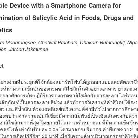
ple Device with a Smartphone Camera for
ination of Salicylic Acid in Foods, Drugs and
tics
rn Moonrungsee, Chaiwat Prachain, Chakorn Bumrungkij, Nipa
on, Jaroon Jakmunee
ct
อย่างง่ายที่ประยุกต์ใช้กล้องสมาร์ทโฟนได้ถูกออกแบบและพัฒนาขึ
ราะห์หาความเข้มข้นของกรดซาลิไซลิกในตัวอย่างอาหาร ยาและเคร
ดยอาศัยการเกิดปฏิกิริยาของกรดซาลิไซลิกกับสารละลายไอร์ออน (
ดผลิตภัณฑ์เป็นสารละลายสีม่วง แล้วทำการวิเคราะห์ค่าสีโดยใช้ระบ
ียว และสีน้ำเงิน ด้วยแอพลิเคชันวิเคราะห์ค่าสีทั่วไป จากการศึก
พบว่า ค่าความเข้มสีเขียวมีความสัมพันธ์เป็นเชิงเส้นตรงกับควา
าลิไซลิกมากที่สุด โดยภายใต้สภาวะที่เหมาะสมที่มีความเข้มข้น
) คลอไรด์ เท่ากับร้อยละ 0.05 โดยมวลต่อปริมาตร ค่าพีเอชช่วง 2–
ช้ในการเกิดปฏิกิริยา 30 นาที เมื่อวิเคราะห์หาปริมาณกรดซาลิไซล