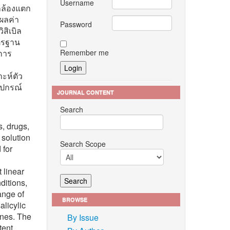
Username
งกล้องแตก
ผลค่า
Password
สิเบิล
าตรฐาน
Remember me
นการ
ะห์ตัว
อุปกรณ์
JOURNAL CONTENT
Search
s, drugs,
 solution
Search Scope
 for
 linear
ditions,
range of
BROWSE
alicylic
ones. The
By Issue
tent