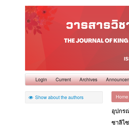
Login
Current
Archives
Announce
Home
Show about the authors
อุปกรณ
ซาลิไซ