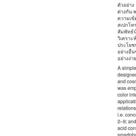
ตัวอย่าง
ต่างกัน 
ความเข้ม
สเปกโทร
สัมพัทธ์
วิเคราะห
ประโยชน์
อย่างอื่น
อย่างง่
A simple
designed
and cosm
was empl
color in
applicat
relation
i.e. conc
2–9; and
acid con
smartpho