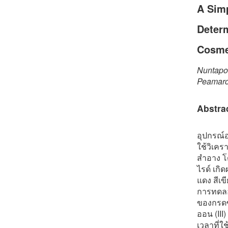
A Sim
Determ
Cosme
Nuntapo
Peamaro
Abstra
อุปกรณ์
ใช้วิเค
สำอาง โ
ไรด์ เกิ
แดง สีเข
การทดลอง
ของกรดซ
ออน (III
เวลาที่ใ