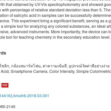
with that obtained by UV-Vis spectrophotometry and showed goo
n with percentage of relative standard deviation less than 5. The
ation of salicylic acid in samples can be successfully determine
evice. This experiment bring a significant benefit, serving as a 
e a simple tool for analyzing any colored substances, an ideal al
nsive, advanced instruments. More importantly, the device can 
ple tool for teaching chemistry in the secondary education level.
rds
ซลิก, กล้องสมาร์ทโฟน, ค่าความเข้มสี, อุปกรณ์วัดค่าสีอย่างง่าย
c Acid, Smartphone Camera, Color Intensity, Simple Colorimetri
:
PDF
14416/j.kmutnb.2018.03.001
985-2145