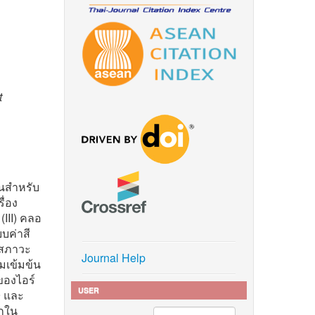
t
้นสำหรับ
ื่อง
III) คลอ
บค่าสี
ษาสภาวะ
Journal Help
มเข้มข้น
ของไอร์
USER
9 และ
ิกใน