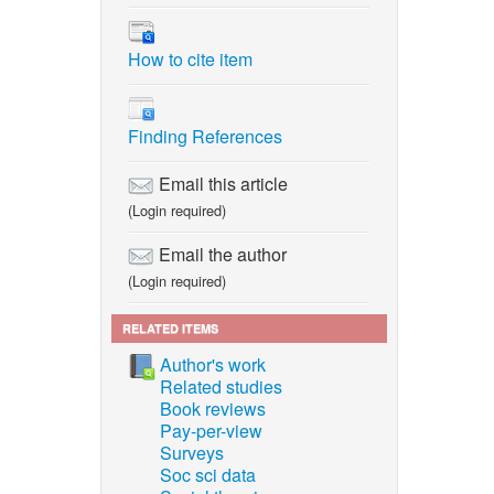
How to cite item
Finding References
Email this article
(Login required)
Email the author
(Login required)
RELATED ITEMS
Author's work
Related studies
Book reviews
Pay-per-view
Surveys
Soc sci data