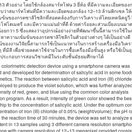
 13 ตัวอย่าง โดยใช้กล้องสมาร์ทโฟน 3 ยี่ห้อ ที่มีความละเอียดขอ
พบว่าสมาร์ทโฟนที่มีความละเอียดของกล้อง 12–13 ล้านพิกเซล ให้
ข้นของกรดซาลิไซลิกที่สอดคล้องกับการวิเคราะห์โดยเทคนิคยูวี-วิ
โฟโตเมตรี และมีความแม่นยำที่ดี ด้วยค่าร้อยละส่วนเบี่ยงเบนม
น้อยกว่า 5 ซึ่งแสดงว่าอุปกรณ์อย่างง่ายที่พัฒนาขึ้นนี้สามารถใช้ใ
์หาความเข้มข้นของกรดซาลิไซลิกในตัวอย่างต่างๆ ได้เป็นอย่างดี
ของงานวิจัยนี้สามารถใช้เป็นแนวทางในการสร้างเครื่องมือวิเครา
ๆ ที่มีสี เพื่อช่วยลดค่าใช้จ่ายในการซื้อเครื่องมือขั้นสูง หรือใช้เป็น
ายประกอบการสอนวิชาเคมีในระดับชั้นมัธยมศึกษาได้
 colorimetric detection device using a smartphone camera was
 and developed for determination of salicylic acid in some food
etics. The reaction between salicylic acid and iron (III) chloride
oyed to produce the violet solution, which was further analyzed
tensity of red, green, and blue using the common color analysis
ion program. As a result, intensity of green color showed the best
ship to the concentration of salicylic acid. Under the optimum con
entration of iron (III) chloride of 0.05% (weight/volume); the pH 
 the reaction time of 30 minutes, the device was set to analyze s
tent in 13 samples using 3 different camera resolution smartph
ne with camera resolution of 12–13 megapixel provided consis