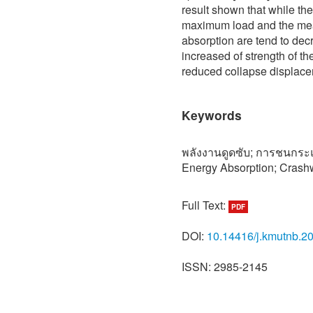
result shown that while the
maximum load and the mea
absorption are tend to decr
increased of strength of 
reduced collapse displace
Keywords
พลังงานดูดซับ; การชนกระ
Energy Absorption; Crash
Full Text:
PDF
DOI:
10.14416/j.kmutnb.2
ISSN: 2985-2145