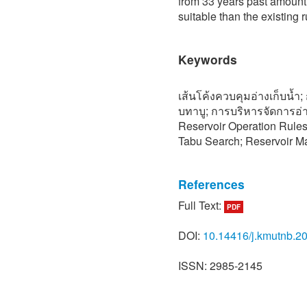
from 33 years past amount
suitable than the existing r
Keywords
เส้นโค้งควบคุมอ่างเก็บน้ำ
บทาบู; การบริหารจัดการอ่า
Reservoir Operation Rules
Tabu Search; Reservoir 
References
Full Text:
PDF
[1] Bhumibol and Sirikit 
Generating Authority of Th
DOI:
10.14416/j.kmutnb.2
[2] D. N. Kumar and F. Bal
programming for optimal op
ISSN: 2985-2145
Water Resources Manageme
[3] R. Jones, Generating 