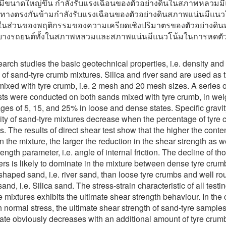
มีขนาดใหญ่ขึ้น กำลังรับแรงเฉือนของตัวอย่างดินในสภาพหลวมม
ทางตรงกันข้ามกำลังรับแรงเฉือนของตัวอย่างดินสภาพแน่นมีแนวโ
 ในส่วนของพฤติกรรมของความเครียดเชิงปริมาตรของตัวอย่างดิ
างรถยนต์ทั้งในสภาพหลวมและสภาพแน่นมีแนวโน้มในการหดตั
earch studies the basic geotechnical properties, i.e. density and
, of sand-tyre crumb mixtures. Silica and river sand are used as t
ixed with tyre crumb, i.e. 2 mesh and 20 mesh sizes. A series of
sts were conducted on both sands mixed with tyre crumb, in wei
ges of 5, 15, and 25% in loose and dense states. Specific gravi
ity of sand-tyre mixtures decrease when the percentage of tyre
. The results of direct shear test show that the higher the conten
n the mixture, the larger the reduction in the shear strength as w
ength parameter, i.e. angle of internal friction. The decline of th
rs is likely to dominate in the mixture between dense tyre cru
shaped sand, i.e. river sand, than loose tyre crumbs and well ro
nd, i.e. Silica sand. The stress-strain characteristic of all testin
e mixtures exhibits the ultimate shear strength behaviour. In the 
h normal stress, the ultimate shear strength of sand-tyre samples
ate obviously decreases with an additional amount of tyre crum