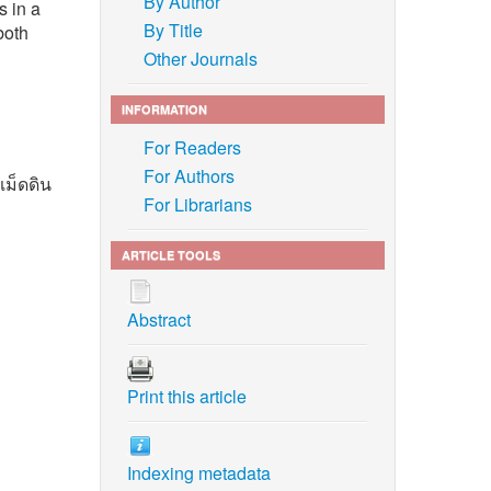
By Author
s in a
By Title
both
Other Journals
INFORMATION
For Readers
For Authors
เม็ดดิน
For Librarians
ARTICLE TOOLS
Abstract
on in
Print this article
cs of
ol. 40,
Indexing metadata