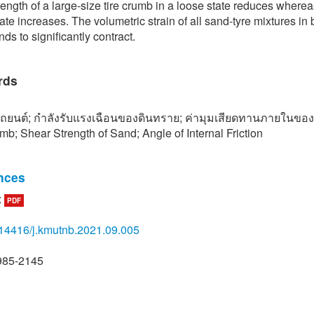
rength of a large-size tire crumb in a loose state reduces wherea
ate increases. The volumetric strain of all sand-tyre mixtures in 
nds to significantly contract.
rds
ถยนต์; กำลังรับแรงเฉือนของดินทราย; ค่ามุมเสียดทานภายในของ
mb; Shear Strength of Sand; Angle of Internal Friction
nces
:
PDF
ffice of Industrial Economics (2020, Dec.). Industrial statistic (e-
): The production of tyre and tyre tube (local and export distributi
14416/j.kmutnb.2021.09.005
line] (in Thai). Available:https://
oie.go.th/industrialStatistics1.aspx
985-2145
ouwai and D. T. Bergado, “Strength and deformation characteristi
 rubber tire – sand mixtures,” Canadian Geotechnical Journal, v
p. 254–264, 2003.