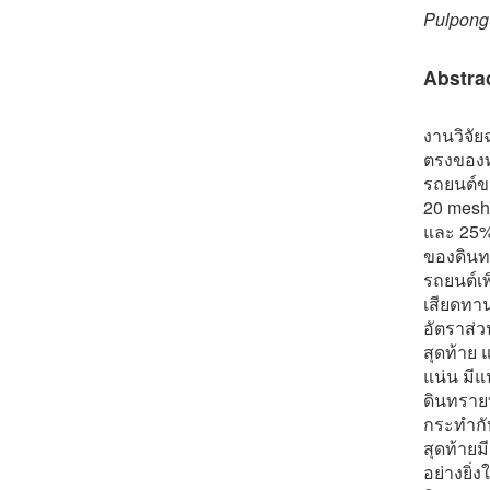
Pulpong
Abstra
งานวิจั
ตรงของท
รถยนต์ข
20 mesh
และ 25%
ของดินท
รถยนต์เ
เสียดทา
อัตราส่
สุดท้าย 
แน่น มี
ดินทราย
กระทำกั
สุดท้าย
อย่างยิ