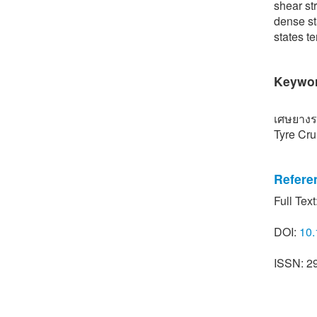
shear st
dense st
states te
Keywo
เศษยางร
Tyre Cru
Refere
Full Text
[1] The O
Statistic
DOI:
10.
2019) [On
indexes.
ISSN: 2
[2] S. Y
shredded
no. 2, p