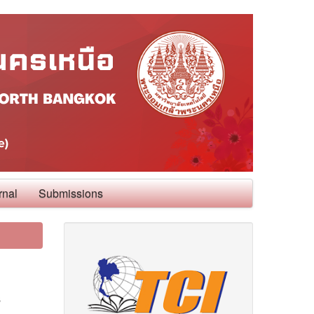
rnal
Submissions
s