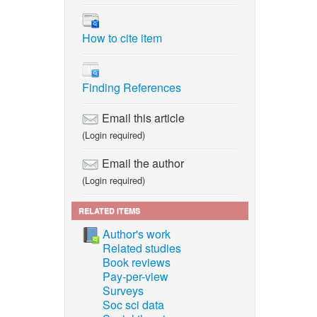
ties of
nal, vol.
How to cite item
ndrained
 Scrap
Finding References
ngs IW-
Email this article
(Login required)
rials in
Email the author
(Login required)
partment
fayette,
RELATED ITEMS
Author's work
 soil
Related studies
4.
Book reviews
Pay-per-view
cing
Surveys
Soc sci data