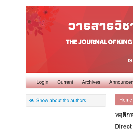
Login
Current
Archives
Announce
Home
Show about the authors
พฤติก
Direc