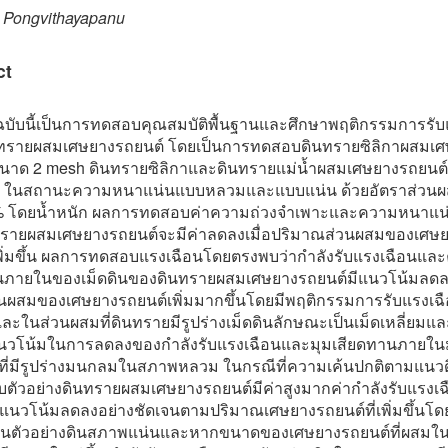
 Pongvithayapanu
ct
ยฉบับนี้เป็นการทดสอบคุณสมบัติพื้นฐานและศึกษาพฤติกรรมการรับ
รายผสมเศษยางรถยนต์ โดยเป็นการทดสอบดินทรายซิลิกาผสมเศ
นาด 2 mesh ดินทรายซิลิกาและดินทรายแม่น้ำผสมเศษยางรถยนต
 ในสถานะความหนาแน่นแบบหลวมและแบบแน่น ด้วยอัตราส่วนผส
 โดยน้ำหนัก ผลการทดสอบค่าความถ่วงจำเพาะและความหนาแน่
รายผสมเศษยางรถยนต์จะมีค่าลดลงเมื่อปริมาณส่วนผสมของเศษ
พิ่มขึ้น ผลการทดสอบแรงเฉือนโดยตรงพบว่ากำลังรับแรงเฉือนและ
นภายในของเม็ดดินของดินทรายผสมเศษยางรถยนต์มีแนวโน้มลดลง
วนผสมของเศษยางรถยนต์เพิ่มมากขึ้นโดยมีพฤติกรรมการรับแรงเฉ
และในส่วนผสมที่ดินทรายมีรูปร่างเม็ดดินลักษณะเป็นเม็ดเหลี่ยมแ
แนวโน้มในการลดลงของกำลังรับแรงเฉือนและมุมเสียดทานภายใน
ที่มีรูปร่างมนกลมในสภาพหลวม ในกรณีที่ความเค้นปกติตามแนวดิ่
บตัวอย่างดินทรายผสมเศษยางรถยนต์มีค่าสูงมากค่ากำลังรับแรงเฉ
มีแนวโน้มลดลงอย่างชัดเจนตามปริมาณเศษยางรถยนต์ที่เพิ่มขึ้นโ
่งในตัวอย่างดินสภาพแน่นและหากขนาดของเศษยางรถยนต์ที่ผสมใน