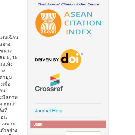
แรงเฉือน
ษยาง
์ขนาด
ม 5, 15
นแห้ง
ยาง
ค่ามุม
เมื่อ
ือน
ละมีสภาพ
มากกว่า
งที่
Journal Help
ือน
ดยเฉพาะ
USER
ตัวอย่าง