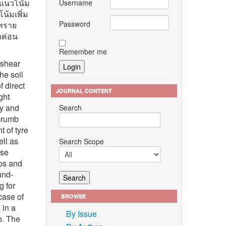
ีแนวโน้ม
Username
น้มเพิ่ม
Password
นทราย
วค่อน
Remember me
 shear
he soil
 direct
JOURNAL CONTENT
ght
ty and
Search
 crumb
t of tyre
ell as
Search Scope
ose
mbs and
und-
g for
case of
BROWSE
 in a
By Issue
b. The