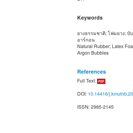
Keywords
ยางธรรมชาติ; โฟมยาง; บับ
อาร์กอน
Natural Rubber; Latex Fo
Argon Bubbles
References
Full Text:
PDF
[1] V. Thongrueng, C. Dec
Rukkachatsuwan, “Develop
DOI:
10.14416/j.kmutnb.2
processing,” Department o
Songkla University Hatya
ISSN: 2985-2145
2004 (in Thai).
[2] S. Phomrak, A. Nimpai
Phisalaphong, “Natural rub
and nanofibrillated cellul