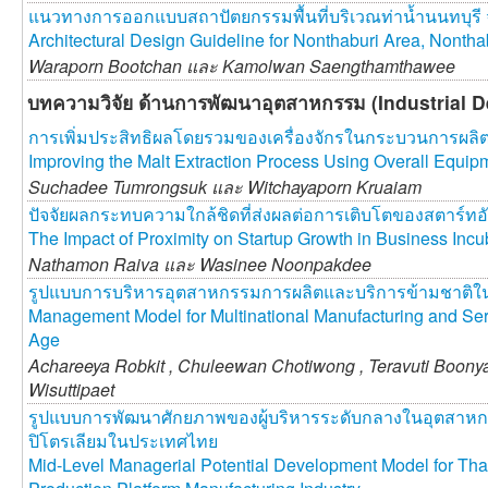
แนวทางการออกแบบสถาปัตยกรรมพื้นที่บริเวณท่าน้ำนนทบุรี จ
Architectural Design Guideline for Nonthaburi Area, Nontha
Waraporn Bootchan และ
Kamolwan Saengthamthawee
บทความวิจัย ด้านการพัฒนาอุตสาหกรรม (Industrial 
การเพิ่มประสิทธิผลโดยรวมของเครื่องจักรในกระบวนการผลิ
Improving the Malt Extraction Process Using Overall Equip
Suchadee Tumrongsuk และ
Witchayaporn Kruaiam
ปัจจัยผลกระทบความใกล้ชิดที่ส่งผลต่อการเติบโตของสตาร์ทอ
The Impact of Proximity on Startup Growth in Business Incu
Nathamon Raiva และ
Wasinee Noonpakdee
รูปแบบการบริหารอุตสาหกรรมการผลิตและบริการข้ามชาติในย
Management Model for Multinational Manufacturing and Servi
Age
Achareeya Robkit ,
Chuleewan Chotiwong ,
Teravuti Boon
Wisuttipaet
รูปแบบการพัฒนาศักยภาพของผู้บริหารระดับกลางในอุตสาหก
ปิโตรเลียมในประเทศไทย
Mid-Level Managerial Potential Development Model for Tha