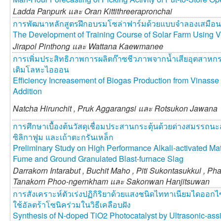
Ladda Panpurk และ
Oran Kittithreerapronchai
การพัฒนาหลักสูตรฝึกอบรมโซล่าฟาร์มด้วยแบบจำลองเสมือน
The Development of Training Course of Solar Farm Using Vi
Jirapol Pinthong และ
Wattana Kaewmanee
การเพิ่มประสิทธิภาพการผลิตก๊าซชีวภาพจากน้ำเสียอุตสา
เติมโลหะไอออน
Efficiency Increasement of Biogas Production from Vinasse
Addition
Natcha Hirunchit ,
Pruk Aggarangsi และ
Rotsukon Jawana
การศึกษาเบื้องต้นวัสดุเชื่อมประสานกระตุ้นด้วยด่างสมรรถน
ซิลิกาฟูม และเถ้าตะกรันเหล็ก
Preliminary Study on High Performance Alkali-activated Mate
Fume and Ground Granulated Blast-furnace Slag
Darrakorn Intarabut ,
Buchit Maho ,
Piti Sukontasukkul ,
Pha
Tanakorn Phoo-ngernkham และ
Sakonwan Hanjitsuwan
การสังเคราะห์ตัวเร่งปฏิกิริยาด้วยแสงชนิดไททาเนียมไดออก
ใช้อัลตร้าโซนิคร่วมในวิธีเคลือบฝัง
Synthesis of N-doped TiO2 Photocatalyst by Ultrasonic-ass