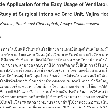
e Application for the Easy Usage of Ventilator
tudy at Surgical Intensive Care Unit, Vajira Hos
t Karimla, Premkamol Chansuphab, Areeya Jirathananuwat
ct
่วยหายใจเป็นหนึ่งในเทคโนโลยีทางการแพทย์ขั้นสูงที่ทันสมัยและม
งแพร่หลาย โดยเฉพาะในหอผู้ป่วยวิกฤต เครื่องช่วยหายใจมีหลาก
กที่มีความซับซ้อนและต้องได้รับการฝึกอบรม หากมีการนำเทคโนโ
ข้ามาช่วยจะสามารถลดปัญหานี้ได้ การศึกษาครั้งนี้เป็นการวิจัยแ
ีรหัสคิวอาร์ และเว็บไซต์ เพื่อส่งเสริมการใช้งานเครื่องช่วยหายใ
ิชาชีพในหอผู้ป่วยวิกฤต โดยสร้างเว็บไซต์ผ่านโปรแกรมดรีมวีฟเว
นโลยีรหัสคิวอาร์ เข้ามาช่วยอำนวยความสะดวกในการเข้าถึงข้อมู
ิดของเครื่องช่วยหายใจที่มีการใช้งานอย่างแพร่หลายได้แก่ HAM
Bennett 840 และ Galileo รวมทั้งประเมินประสิทธิผลการใช้เทคโ
าร์ จากกลุ่มพยาบาลวิชาชีพผู้ใช้งานจริงจำนวน 22 ราย ผลการศึ
ช้เทคโนโลยีรหัสคิวอาร์ พยาบาลวิชาชีพผู้ใช้งานจริง 22 ราย เห็น
ก โดยมีคะแนนส่วนเบี่ยงเบนมาตรฐาน (SD) เท่ากับ 2.70 และ 0.3