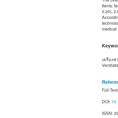
Items: f
0.20), 2.
Accordin
technolo
medical 
Keywo
เครื่องช
Ventilat
Refere
Full Text
[1] C. N
(1st ed.)
DOI:
10.
[2] Anon
completel
ISSN: 2