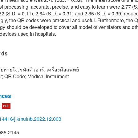
ast processing, accurate, precise, and easy to learn were 2.77 (S
82 (S.D. = 0.11), 2.64 (S.D. = 0.31) and 2.85 (S.D. = 0.39) respec
gly, the QR codes were practical and useful. Furthermore, the
gy should be developed to cover all model of ventilators and ot
devices used in hospitals.
rds
่วยหายใจ; รหัสคิวอาร์; เครื่องมือแพทย์
or; QR Code; Medical Instrument
nces
:
PDF
opesiri. (2020, December 19). QR code and short URL for man
. [Online]. Available: https://shorturl.asia/GWkyf
14416/j.kmutnb.2022.12.003
. (2020, September 20). Ventilators, So Very High-tech and yet
y rendered ineffective by infections (1st ed.). [Online]. Availabl
985-2145