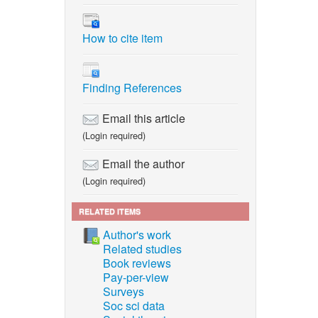
How to cite item
e
r
Finding References
 hospital
ce on
Email this article
9.
(Login required)
rdized
Email the author
l
(Login required)
no. 2,
RELATED ITEMS
ity of
Author's work
Related studies
Book reviews
Pay-per-view
ne].
Surveys
Soc sci data
. 1st ed.