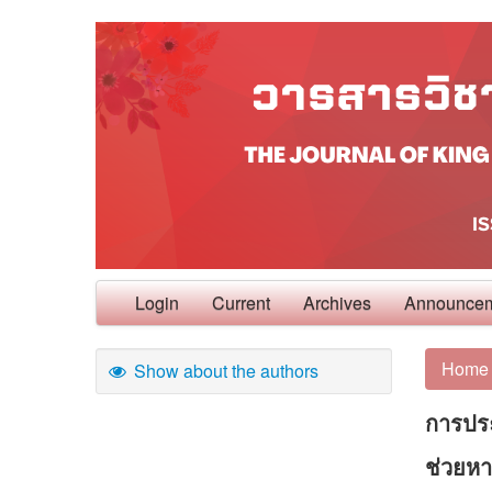
Login
Current
Archives
Announce
Home
Show about the authors
การประ
ช่วยหา