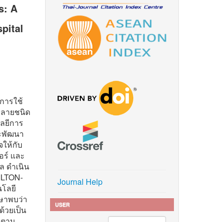
s: A
pital
ีการใช้
หลายชนิด
ลยีการ
ละพัฒนา
จให้กับ
อร์ และ
ล ดำเนิน
ILTON-
Journal Help
นโลยี
กษาพบว่า
USER
ด้วยเป็น
2 ตาม