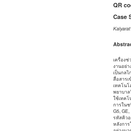
QR cod
Case S
Kalyara
Abstra
เครื่องช
งานอย่า
เป็นกลไ
สื่อสารเ
เทคโนโลย
พยาบาลว
ใช้เทคโ
การในชน
G5, GE, 
รหัสคิวอ
หลังการใ
อย่างมา