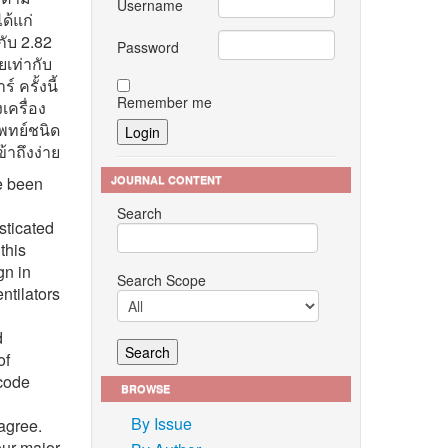
Username
ด้แก่
ับ 2.82
Password
ยเท่ากับ
ครั้งนี้
Remember me
เครื่อง
แพทย์ชนิด
้าถึงง่าย
JOURNAL CONTENT
e been
Search
sticated
this
gn in
Search Scope
ntilators
d
of
code
BROWSE
By Issue
agree.
our major