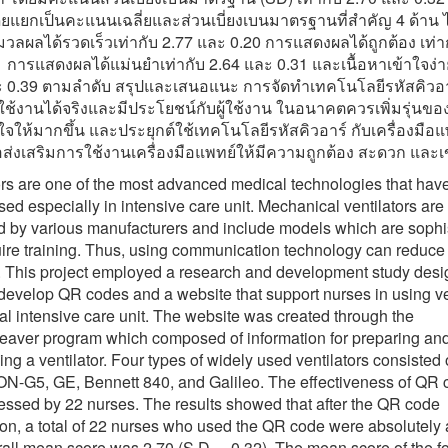
ยแยกเป็นคะแนนเฉลี่ยและส่วนเบี่ยงเบนมาตรฐานที่สำคัญ 4 ด้าน ไ
ลผลได้รวดเร็วเท่ากับ 2.77 และ 0.20 การแสดงผลได้ถูกต้อง เท่าก
 การแสดงผลได้แม่นยำเท่ากับ 2.64 และ 0.31 และเนื้อหาเข้าใจง่า
 0.39 ตามลำดับ สรุปและเสนอแนะ การจัดทำเทคโนโลยีรหัสคิวอาร์ 
้งานได้จริงและมีประโยชน์กับผู้ใช้งาน ในอนาคตควรเพิ่มรุ่นของ
จให้มากขึ้น และประยุกต์ใช้เทคโนโลยีรหัสคิวอาร์ กับเครื่องมือ
พื่อส่งเสริมการใช้งานเครื่องมือแพทย์ให้มีความถูกต้อง สะดวก และเข
ors are one of the most advanced medical technologies that hav
sed especially in intensive care unit. Mechanical ventilators are
 by various manufacturers and include models which are sophi
ire training. Thus, using communication technology can reduce 
 This project employed a research and development study desi
 develop QR codes and a website that support nurses in using ve
cal intensive care unit. The website was created through the
aver program which composed of information for preparing an
ing a ventilator. Four types of widely used ventilators consisted 
-G5, GE, Bennett 840, and Galileo. The effectiveness of QR 
ssed by 22 nurses. The results showed that after the QR code
ion, a total of 22 nurses who used the QR code were absolutely 
all mean score was 2.70 (S.D. = 0.32). The mean score of the f