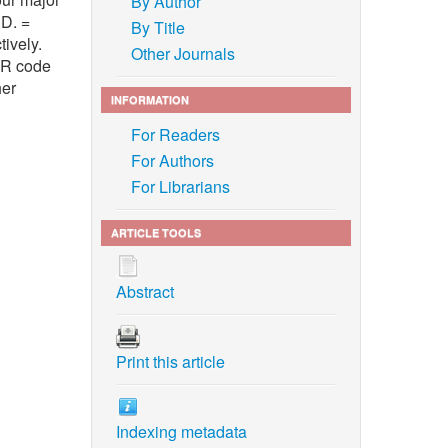
By Author
.D. =
By Title
tively.
Other Journals
 QR code
her
INFORMATION
For Readers
For Authors
For Librarians
ARTICLE TOOLS
Abstract
agement
Print this article
e:
Indexing metadata