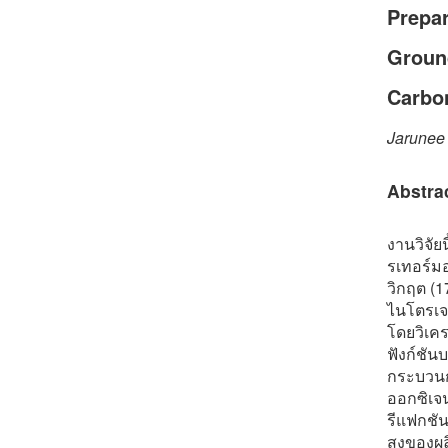
Prepar
Ground
Carbo
Jarunee
Abstra
งานวิจัย
รเทอร์มอ
วิกฤต (
ไนโตรเจ
โดยวิเค
ฟังก์ชัน
กระบวนกา
ออกซิเจ
รีแฟกชั
สูงของผ