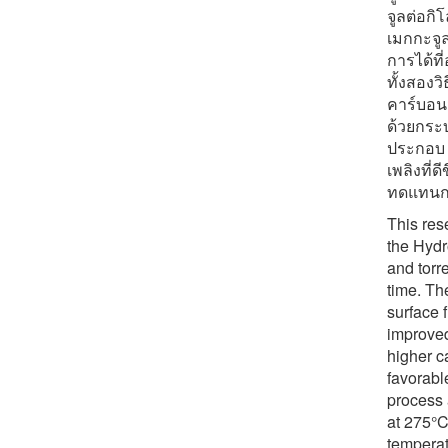
จูลต่อกิ
เมกกะจู
การได้ที
ทั้งสอง
คาร์บอนม
ด้วยกระบ
ประกอบ จ
เพลิงที่
ทดแทนกา
This res
the Hydr
and torr
time. Th
surface 
improved
higher c
favorabl
process 
at 275°C
temperat