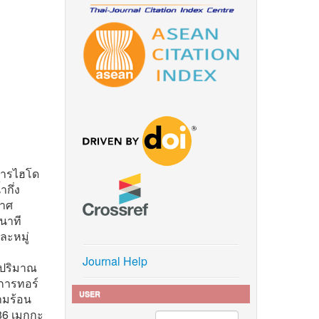
นการไฮโด
กึ่ง
กาศ
นาที
ละหมู่
Journal Help
อ ปริมาณ
การทอร์
USER
ามร้อน
86 เมกกะ