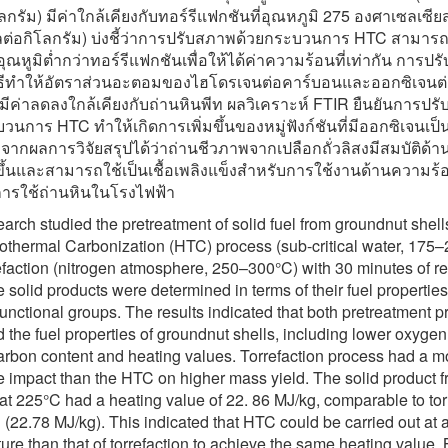
โลกรัม) มีค่าใกล้เคียงกับทอร์รีแฟกชันที่อุณหภูมิ 275 องศาเซลเซีย
ลต่อกิโลกรัม) บ่งชี้ว่าการปรับสภาพด้วยกระบวนการ HTC สามาร
่อุณหูมิต่ำกว่าทอร์รีแฟกชันเพื่อให้ได้ค่าความร้อนที่เท่ากัน การป
วิธีทำให้อัตราส่วนอะตอมของไฮโดรเจนต่อคาร์บอนและออกซิเจนต
ีค่าลดลงใกล้เคียงกับถ่านหินพีท ผลวิเคราะห์ FTIR ยืนยันการปร
วนการ HTC ทำให้เกิดการเพิ่มขึ้นของหมู่ฟังก์ชันที่มีออกซิเจนเป็
ากผลการวิจัยสรุปได้ว่าถ่านชีวภาพจากเปลือกถั่วลิสงมีสมบัติด้านเ
ดีขึ้นและสามารถใช้เป็นเชื้อเพลิงแข็งสำหรับการใช้งานด้านความร
รใช้ถ่านหินในโรงไฟฟ้า
earch studied the pretreatment of solid fuel from groundnut shell
othermal Carbonization (HTC) process (sub-critical water, 175–
efaction (nitrogen atmosphere, 250–300°C) with 30 minutes of r
e solid products were determined in terms of their fuel propertie
functional groups. The results indicated that both pretreatment 
 the fuel properties of groundnut shells, including lower oxygen
arbon content and heating values. Torrefaction process had a m
e impact than the HTC on higher mass yield. The solid product
at 225°C had a heating value of 22. 86 MJ/kg, comparable to tor
 (22.78 MJ/kg). This indicated that HTC could be carried out at 
ure than that of torrefaction to achieve the same heating value.