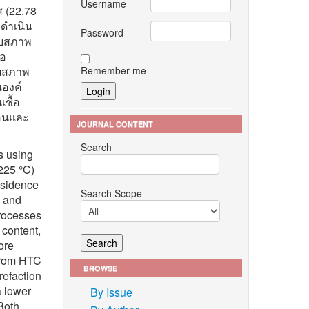
Username
ส (22.78
ถดำเนิน
Password
รับสภาพ
่อ
Remember me
ับสภาพ
นองค์
ชื้อ
้อนและ
JOURNAL CONTENT
Search
s using
225 °C)
esidence
Search Scope
s and
processes
 content,
ore
 from HTC
BROWSE
refaction
a lower
By Issue
 Both