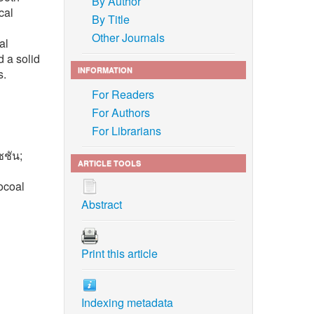
By Author
cal
By Title
d
Other Journals
al
d a solid
INFORMATION
s.
For Readers
For Authors
For Librarians
ซชัน;
ARTICLE TOOLS
ocoal
Abstract
Print this article
ilization
, and A.
Indexing metadata
o respect