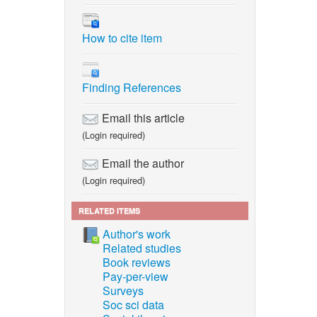
nd B.
How to cite item
 relation
Finding References
bon from
neering
Email this article
(Login required)
nut
i).
Email the author
(Login required)
fect of
 pellets
RELATED ITEMS
. 557–
Author's work
Related studies
rom
Book reviews
on and
Pay-per-view
Surveys
Soc sci data
 of