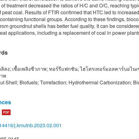
of treatment decreased the ratios of H/C and O/C, reaching typi
f peat coal. Results of FTIR confirmed that HTC led to increase
containing functional groups. According to these findings, bioco
from groundnut shells has better fuel quality. It can be considere
 heat applications, including a replacement of coal in power plant
rds
่วลิสง; เชื้อเพลิงชีวภาพ; ทอร์รีแฟกชัน; ไฮโดรเทอร์มอลคาร์บอไนเ
ภาพ
t Shell; Biofuels; Torrefaction; Hydrothermal Carbonization; Bi
nces
:
PDF
 Seglah, Y. Wang, H. Wang, and Y. Bi, “Estimation and efficient ut
resources in Ghana,” Sustainability, vol. 11, no. 15, 2019.
14416/j.kmutnb.2023.02.001
. Perea-Moreno, F. Manzano-Agugliaro, Q. Hernandez-Escobedo
-Moreno, “Peanut shell for energy: Properties and its potential t
985-2145