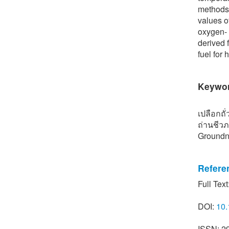
methods 
values o
oxygen- 
derived 
fuel for
Keywo
เปลือกถั
ถ่านชีว
Groundnu
Refere
Full Text
[1] P. A.
of straw 
DOI:
10.
[2] M. A
J. Perea
ISSN: 2