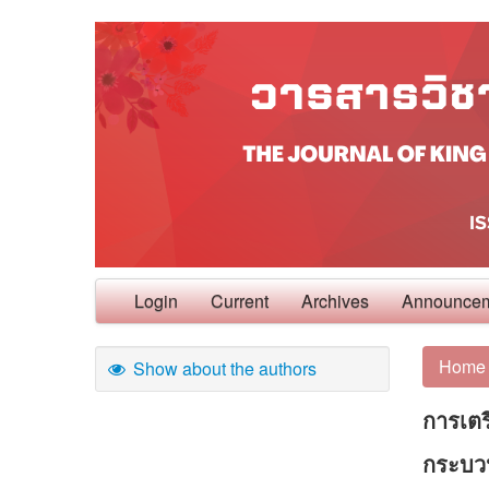
Login
Current
Archives
Announce
Home
Show about the authors
การเตร
กระบว