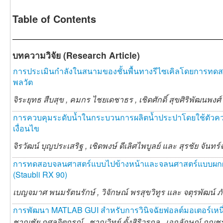
Table of Contents
บทความวิจัย (Research Article)
การประเมินกำลังในสนามของชั้นพื้นทางรีไซเคิลโดยการท
พลวัต
จิระยุทธ สืบสุข ,
คมกร ไชยเดชาธร ,
เชิดศักดิ์ สุขศิริพัฒนพงศ
การควบคุมระดับนํ้าในกระบวนการผลิตนํ้าประปาโดยใช้ตัวค
เงื่อนไข
จิรวัฒน์ บุญประเสริฐ ,
เชิดพงษ์ ดีเลิศไพบูลย์ และ
สุรชัย จันทร
การทดสอบจลนศาสตร์แบบไปข้างหน้าและจลนศาสตร์แบบผกผ
(Staubli RX 90)
เบญจมาศ พนมรัตนรักษ์ ,
วิจักษณ์ พรสุขวิทูร และ
จตุรพัฒน์ ภ
การพัฒนา MATLAB GUI สำหรับการวินิจฉัยฟอลต์มอเตอร์เหน
ชาญชัย กุศลจิตกรณ์ ,
ชาญวิทย์ ตั้งสิริวรกุล ,
เอกลักษณ์ กุญช