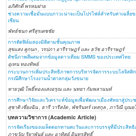
อภิศักดิ์ พรหมฝาย
ช่วงความเชื่อมั่นแบบภาวะน่าจะเป็นโปรไฟล์สำหรับค่าเฉลี่ย
เซียน
พัทธ์ชนก ศรีสุรเดชชัย
การตัดฟิล์มสองมิติตามชั้นคุณภาพ
สุขแสง คูกนก ,
วรปภา อารีราษฎร์ และ
ธวัช อารีราษฎร์
ดัชนีภาพสีผสมจากข้อมูลดาวเทียม SMMS ของประเทศไทย
อุเทน ทองทิพย์
กระบวนการเพิ่มประสิทธิภาพการบริหารจัดการระบบโลจิสติกส์
กรณีศึกษาโรงงานนํ้าตาลกลุ่มวังขนาย
ทายวุฒิ โพธิ์ทองแสงอรุณ และ
นทยา กัมพลานนท์
การศึกษาวิจัยและวิเคราะห์ข้อมูลเพื่อพัฒนาเมืองพัทยาสู่ปร
สุชาติ เซี่ยงฉิน ,
ธารี วารีสงัด ,
พัชรินทร์ เหสกุล ,
ภาวิณี บุณ
บทความวิชาการ (Academic Article)
การจัดเรียงของเมล็ดดอกทานตะวันและการบรรจุที่มีประสิทธ
ภาขวัญ ริยาพันธ์ และ
อาทิตย์ อินทรสิทธิ์