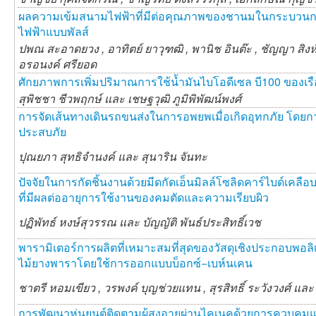
ผลความเข้มสนามไฟฟ้าที่มีต่อคุณภาพของชานมในกระบวนการยับ
ไฟฟ้าแบบพัลส์
ปพณ สะอาดยวง ,
อาทิตย์ ยาวุฑฒิ ,
พานิช อินต๊ะ ,
ชัญญา สิงห
อรอนงค์ ศรียอด
ศักยภาพการเพิ่มปริมาณการใช้นํ้ามันไบโอดีเซล บี100 ของเ
สุพิชชา ชีวพฤกษ์ และ
เชษฐวุฒิ ภูมิพิพัฒน์พงศ์
การจัดเส้นทางเดินรถขนส่งในการอพยพเมื่อเกิดอุทกภัย โดย
ประสบภัย
ปุณยภา สุทธิจำนงค์ และ
สุนาริน จันทะ
ปัจจัยในการกัดชิ้นงานด้วยมีดกัดเอ็นมิลล์โซลิดคาร์ไบด์เคลือ
ที่มีผลต่ออายุการใช้งานของคมตัดและความเรียบผิว
ปฏิพัทธ์ หงษ์สุวรรณ และ
บัญญัติ พันธ์ประสิทธิ์เวช
พารามิเตอร์การผลิตที่เหมาะสมที่สุดของวัสดุเชิงประกอบพอ
ไม้ยางพาราโดยใช้การออกแบบบ็อกซ์−เบห์นเคน
ชาตรี หอมเขียว ,
วรพงค์ บุญช่วยแทน ,
สุรสิทธิ์ ระวังวงศ์ แล
การพัฒนาหุ่นยนต์ติดตามผู้สูงอายุผ่านไคเนคด้วยการควบคุม