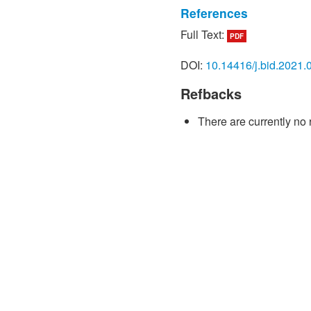
References
Full Text:
PDF
[1] วิชชุดา ชาญณรงค์. (25
แสนอิเล็กทรอนิกส์ชิ้นส่ว
DOI:
10.14416/j.bid.2021.
ปลีก”.ประชาติธุรกิจ,23
[2] ธนิต โสรัตน์. (2552). 
Refbacks
เศรษฐกิจถดถอย.www.ianit
[3] กรมสวัสดิการและคุ้ม
There are currently no 
แนวทางบรรเทาปัญหาการเล
www.labour.go.th/abourrela
[4] ศ ร าย ุท ธ ทองอ ร่าม
ต่อเศรษฐกิจไทย.
www.fti.or.th/2008/thai/ftit
[5] อัจฉรา วงษ์วานิช. (25
ก่อนและหลังสภาวะวิกฤตเศ
อุตสาหกรรมอิเล็กทรอนิกส
http://www.thaihrhub.com/
581
[6] ดิลก ถือกล้า. (2552). 
ในภาวะวิกฤติขององค์กร. h