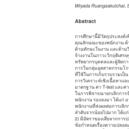
Wiyada Ruangsakulchai, S
Abstract
การศึกษานี้มีวัตถุประสงค์เ
คุณลักษณะของพนักงาน ด้า
ด้านทักษะในงาน และด้านวิ
จ้างงานในภาวะวิกฤติเศรษฐกิจ
ทรัพยากรบุคคลและผู้จัดกา
การในกลุ่มอุตสาหกรรมโรจน
ที่ใช้ในการเก็บรวบรวมเป็
การวิเคราะห์เชิงเนื้อหาและส
มาตรฐาน ค่า T-test และค่
ในการพิจารณายกเลิกการจ้า
พนักงาน รองลงมา ได้แก่ 
พนักงานที่ส่งผลต่อการเลิก
ลำดับจากน้อยไปมาก ได้แก่
2) มีอัตราของเสียจากการปฏิ
ข้อกำหนดเรื่องความปลอดภั