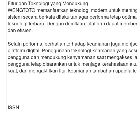
Fitur dan Teknologi yang Mendukung
WENGTOTO memanfaatkan teknologi modern untuk meningk
sistem secara berkala dilakukan agar performa tetap optim
teknologi terbaru. Dengan demikian, platform dapat member
dan efisien.
Selain performa, perhatian terhadap keamanan juga menja
platform digital. Penggunaan teknologi keamanan yang se
pengguna dan mendukung kenyamanan saat mengakses lay
pengguna tetap disarankan untuk menjaga kerahasiaan ak
kuat, dan mengaktifkan fitur keamanan tambahan apabila te
ISSN: -