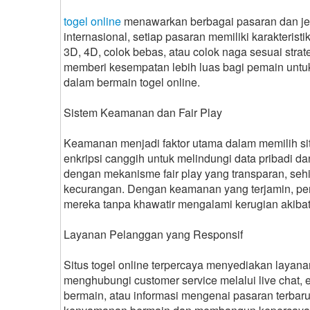
togel online
menawarkan berbagai pasaran dan jeni
internasional, setiap pasaran memiliki karakteri
3D, 4D, colok bebas, atau colok naga sesuai str
memberi kesempatan lebih luas bagi pemain unt
dalam bermain togel online.
Sistem Keamanan dan Fair Play
Keamanan menjadi faktor utama dalam memilih sit
enkripsi canggih untuk melindungi data pribadi da
dengan mekanisme fair play yang transparan, sehi
kecurangan. Dengan keamanan yang terjamin, pem
mereka tanpa khawatir mengalami kerugian akibat 
Layanan Pelanggan yang Responsif
Situs togel online terpercaya menyediakan layan
menghubungi customer service melalui live chat, 
bermain, atau informasi mengenai pasaran terbar