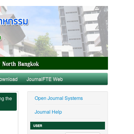
ownload
JournalFTE Web
Open Journal Systems
ng the
Journal Help
USER