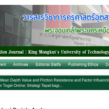
rent
Archives
Editorial Staffs
Publishing Ethics
D
Mean Depth Value and Friction Resistance and Factor Influenci
Togel Online: Strategi Tepat bagi...