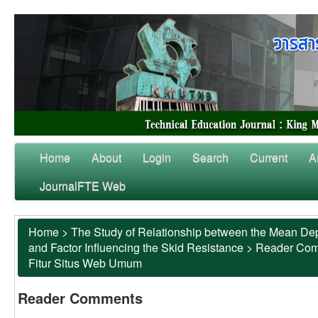
Home
About
Login
Search
Current
A
JournalFTE Web
Home
>
The Study of Relationship between the Mean Dep
and Factor Influencing the Skid Resistance
>
Reader Co
Fitur Situs Web Umum
Reader Comments