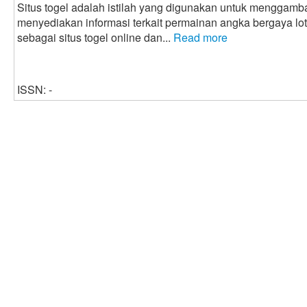
Situs togel adalah istilah yang digunakan untuk menggamba
menyediakan informasi terkait permainan angka bergaya loter
sebagai situs togel online dan...
Read more
ISSN: -