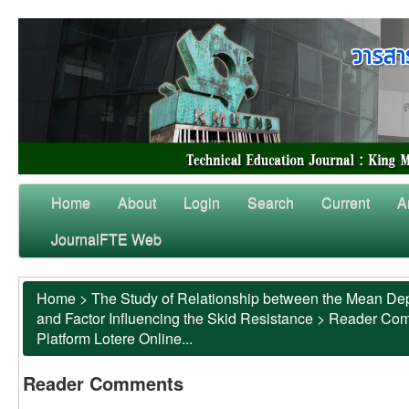
Home
About
Login
Search
Current
A
JournalFTE Web
Home
>
The Study of Relationship between the Mean Dep
and Factor Influencing the Skid Resistance
>
Reader Co
Platform Lotere Online...
Reader Comments