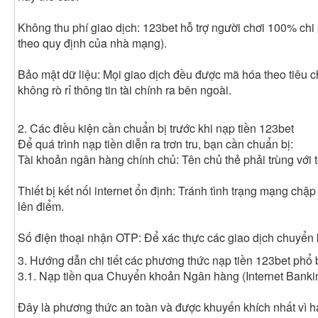
Không thu phí giao dịch: 123bet hỗ trợ người chơi 100% chi 
theo quy định của nhà mạng).
Bảo mật dữ liệu: Mọi giao dịch đều được mã hóa theo tiêu
không rò rỉ thông tin tài chính ra bên ngoài.
2. Các điều kiện cần chuẩn bị trước khi nạp tiền 123bet
Để quá trình nạp tiền diễn ra trơn tru, bạn cần chuẩn bị:
Tài khoản ngân hàng chính chủ: Tên chủ thẻ phải trùng với 
Thiết bị kết nối internet ổn định: Tránh tình trạng mạng chậ
lên điểm.
Số điện thoại nhận OTP: Để xác thực các giao dịch chuyển 
3. Hướng dẫn chi tiết các phương thức nạp tiền 123bet phổ 
3.1. Nạp tiền qua Chuyển khoản Ngân hàng (Internet Banki
Đây là phương thức an toàn và được khuyến khích nhất vì h