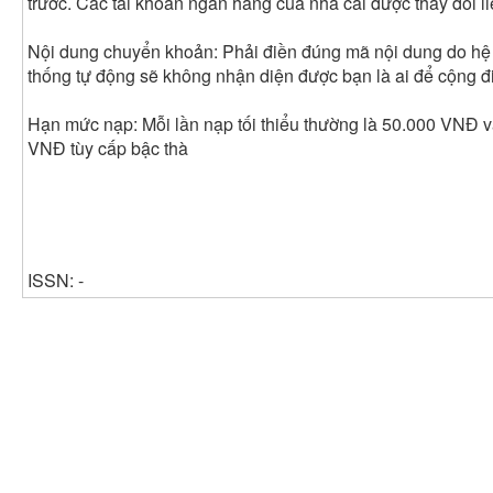
trước. Các tài khoản ngân hàng của nhà cái được thay đổi l
Nội dung chuyển khoản: Phải điền đúng mã nội dung do hệ 
thống tự động sẽ không nhận diện được bạn là ai để cộng đ
Hạn mức nạp: Mỗi lần nạp tối thiểu thường là 50.000 VNĐ v
VNĐ tùy cấp bậc thà
ISSN: -