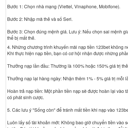
Bước 1: Chọn nhà mạng (Viettel, Vinaphone, Mobifone).
Bước 2: Nhập mã thẻ và số Seri.
Bước 3: Chọn đúng mệnh giá. Lưu ý: Nếu chọn sai mệnh giá
thể bị mất thẻ.
4. Những chương trình khuyến mãi nạp tiền 123bet không n
Khi thực hiện nạp tiền, bạn có cơ hội nhận được những phần 
Thưởng nạp lần đầu: Thường là 100% hoặc 150% giá trị thẻ
Thưởng nạp lại hàng ngày: Nhận thêm 1% - 5% giá trị mỗi l
Hoàn trả nạp tiền: Một phần tiền nạp sẽ được hoàn lại vào
có phát sinh cược.
5. Các lưu ý "Sống còn" để tránh mất tiền khi nạp vào 123be
Luôn lấy số tài khoản mới: Không bao giờ chuyển tiền vào s