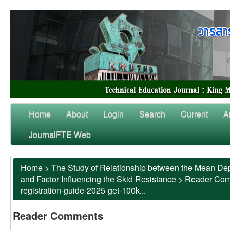
Home
About
Login
Search
Current
A
JournalFTE Web
Home
>
The Study of Relationship between the Mean Dep
and Factor Influencing the Skid Resistance
>
Reader Co
registration-guide-2025-get-100k...
Reader Comments