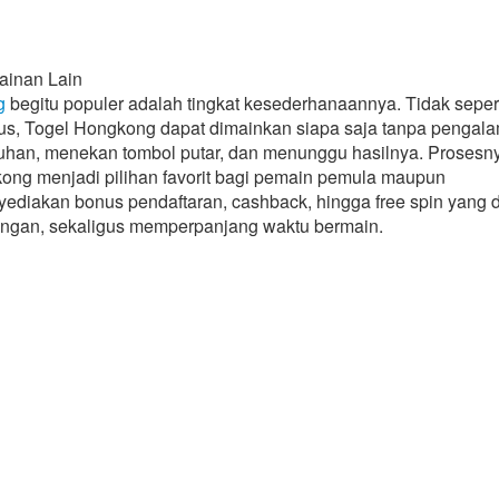
ainan Lain
g
begitu populer adalah tingkat kesederhanaannya. Tidak seper
us, Togel Hongkong dapat dimainkan siapa saja tanpa pengal
uhan, menekan tombol putar, dan menunggu hasilnya. Prosesn
ng menjadi pilihan favorit bagi pemain pemula maupun
yediakan bonus pendaftaran, cashback, hingga free spin yang 
gan, sekaligus memperpanjang waktu bermain.