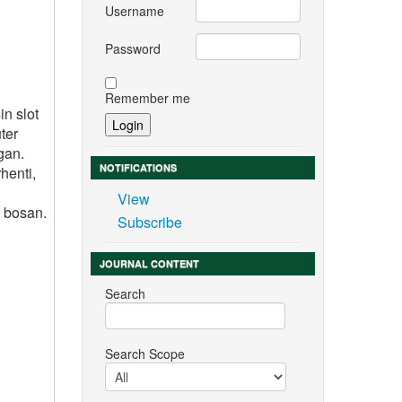
Username
Password
Remember me
n slot
ter
gan.
NOTIFICATIONS
henti,
View
 bosan.
Subscribe
JOURNAL CONTENT
Search
Search Scope