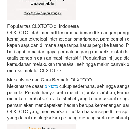
Popularitas OLXTOTO di Indonesia
OLXTOTO telah menjadi fenomena besar di kalangan pengge
kemajuan teknologi internet dan smartphone, para pemain
kapan saja dan di mana saja tanpa harus pergi ke kasino
berbagai tema dan gaya permainan yang menarik, mulai dari
grafis canggih dan animasi interaktif. Popularitas ini juga
kemudahan melakukan transaksi, sehingga makin banyak o
mereka melalui OLXTOTO.
Mekanisme dan Cara Bermain OLXTOTO
Mekanisme dasar
olxtoto
cukup sederhana, sehingga sanga
pemula. Pemain hanya perlu memilih jumlah taruhan, kemu
menekan tombol spin. Jika simbol yang keluar sesuai den
pemain akan mendapatkan hadiah berupa kemenangan uang
OLXTOTO yang menawarkan fitur tambahan seperti free spi
yang dapat meningkatkan peluang menang serta membuat p