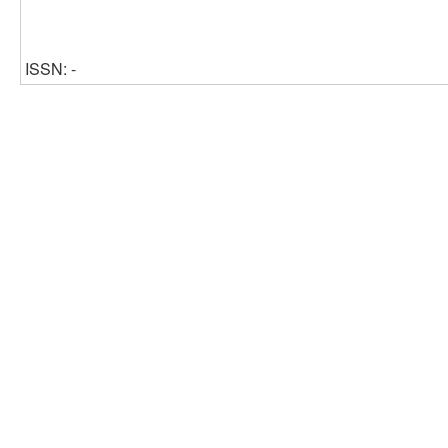
ISSN: -