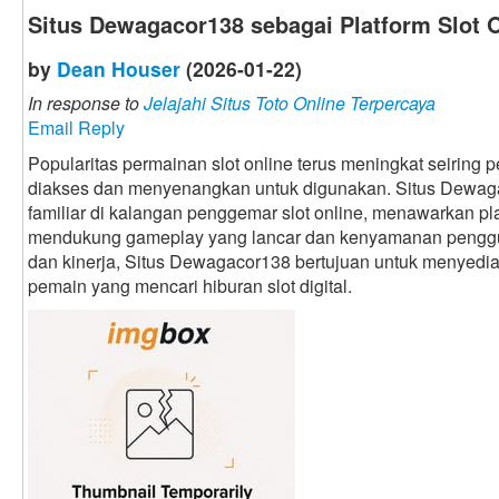
Situs Dewagacor138 sebagai Platform Slot 
by
Dean Houser
(2026-01-22)
In response to
Jelajahi Situs Toto Online Terpercaya
Email Reply
Popularitas permainan slot online terus meningkat seiring
diakses dan menyenangkan untuk digunakan. Situs Dewag
familiar di kalangan penggemar slot online, menawarkan pl
mendukung gameplay yang lancar dan kenyamanan penggun
dan kinerja, Situs Dewagacor138 bertujuan untuk menyedi
pemain yang mencari hiburan slot digital.