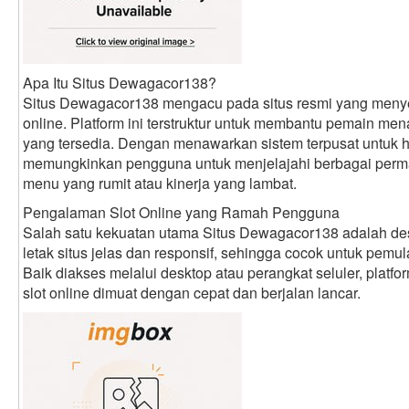
Apa Itu Situs Dewagacor138?
Situs Dewagacor138 mengacu pada situs resmi yang menye
online. Platform ini terstruktur untuk membantu pemain me
yang tersedia. Dengan menawarkan sistem terpusat untuk h
memungkinkan pengguna untuk menjelajahi berbagai perm
menu yang rumit atau kinerja yang lambat.
Pengalaman Slot Online yang Ramah Pengguna
Salah satu kekuatan utama Situs Dewagacor138 adalah de
letak situs jelas dan responsif, sehingga cocok untuk pe
Baik diakses melalui desktop atau perangkat seluler, plat
slot online dimuat dengan cepat dan berjalan lancar.