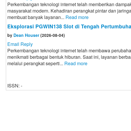
Perkembangan teknologi internet telah memberikan dampak 
masyarakat modern. Kehadiran perangkat pintar dan jaring
membuat banyak layanan...
Read more
Eksplorasi PGWIN138 Slot di Tengah Pertumbuhan
by
Dean Houser
(2026-08-04)
Email Reply
Perkembangan teknologi internet telah membawa perubaha
menikmati berbagai bentuk hiburan. Saat ini, layanan berb
melalui perangkat seperti...
Read more
ISSN: -