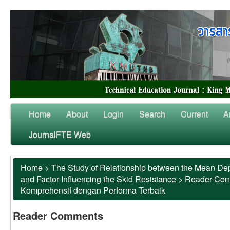
Home
About
Login
Search
Current
A
JournalFTE Web
Home
>
The Study of Relationship between the Mean Dep
and Factor Influencing the Skid Resistance
>
Reader Co
Komprehensif dengan Performa Terbaik
Reader Comments