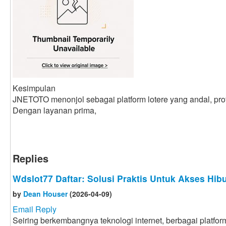
Kesimpulan
JNETOTO menonjol sebagai platform lotere yang andal, pr
Dengan layanan prima,
Replies
Wdslot77 Daftar: Solusi Praktis Untuk Akses Hibu
by
Dean Houser
(2026-04-09)
Email Reply
Seiring berkembangnya teknologi internet, berbagai platfo