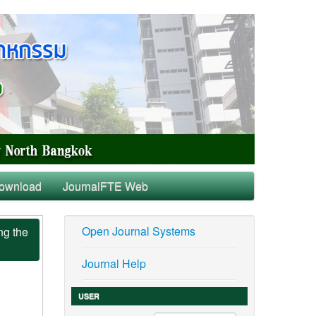
ownload
JournalFTE Web
Open Journal Systems
ng the
Journal Help
USER