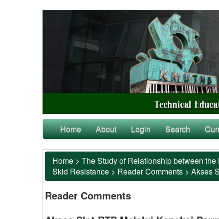
Home
About
Login
Search
Cur
Home
>
The Study of Relationship between the 
Skid Resistance
>
Reader Comments
>
Akses S
Reader Comments