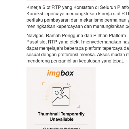
Kinerja Slot RTP yang Konsisten di Seluruh Platf
Koneksi tepercaya memungkinkan kinerja slot RTP
perilaku pembayaran dan mekanisme permainan ya
meningkatkan kepercayaan dan memungkinkan pen
Navigasi Ramah Pengguna dan Pilihan Platform
Pusat slot RTP yang efektif menyederhanakan nav
dapat menjelajahi beberapa platform tepercaya da
sesuai dengan preferensi mereka. Akses mudah 
mendorong pengambilan keputusan yang tepat.