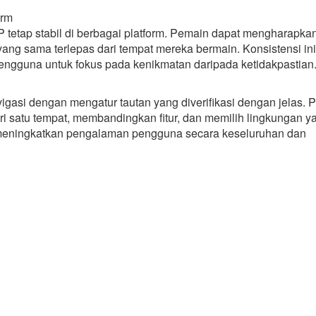
orm
 tetap stabil di berbagai platform. Pemain dapat mengharapka
ng sama terlepas dari tempat mereka bermain. Konsistensi ini
gguna untuk fokus pada kenikmatan daripada ketidakpastian
igasi dengan mengatur tautan yang diverifikasi dengan jelas. 
ri satu tempat, membandingkan fitur, dan memilih lingkungan y
meningkatkan pengalaman pengguna secara keseluruhan dan