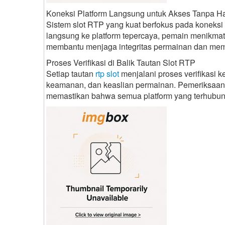
Koneksi Platform Langsung untuk Akses Tanpa 
Sistem slot RTP yang kuat berfokus pada koneks
langsung ke platform tepercaya, pemain menikmati 
membantu menjaga integritas permainan dan mema
Proses Verifikasi di Balik Tautan Slot RTP
Setiap tautan
rtp slot
menjalani proses verifikasi ke
keamanan, dan keaslian permainan. Pemeriksaan 
memastikan bahwa semua platform yang terhubung 