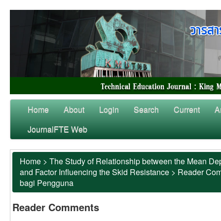
Home
About
Login
Search
Current
A
JournalFTE Web
Home
>
The Study of Relationship between the Mean Dep
and Factor Influencing the Skid Resistance
>
Reader Co
bagi Pengguna
Reader Comments