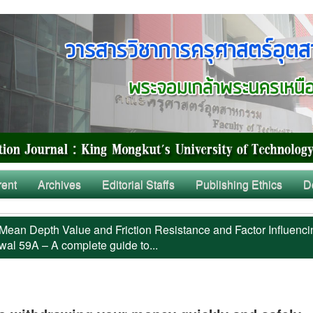
rent
Archives
Editorial Staffs
Publishing Ethics
D
Mean Depth Value and Friction Resistance and Factor Influenci
wal 59A – A complete guide to...