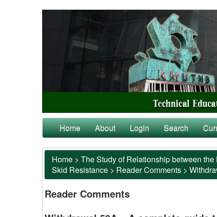
Home
About
Login
Search
Cur
Home
>
The Study of Relationship between the 
Skid Resistance
>
Reader Comments
>
Withdra
Reader Comments