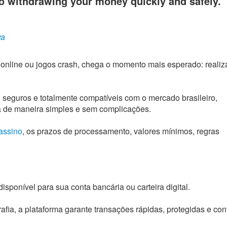
o withdrawing your money quickly and safely.
ya
online ou jogos crash, chega o momento mais esperado: realiz
, seguros e totalmente compatíveis com o mercado brasileiro,
 de maneira simples e sem complicações.
assino
, os prazos de processamento, valores mínimos, regras
isponível para sua conta bancária ou carteira digital.
ia, a plataforma garante transações rápidas, protegidas e conf