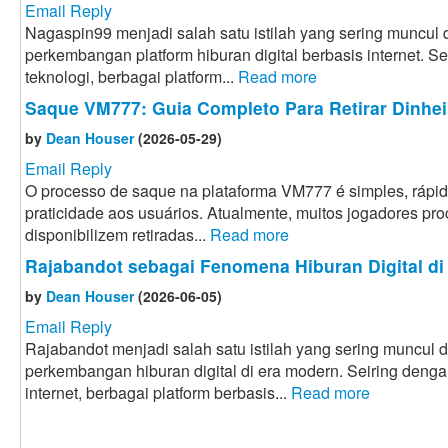
Email Reply
Nagaspin99 menjadi salah satu istilah yang sering munc
perkembangan platform hiburan digital berbasis internet. S
teknologi, berbagai platform...
Read more
Saque VM777: Guia Completo Para Retirar Dinhe
by
Dean Houser
(2026-05-29)
Email Reply
O processo de saque na plataforma VM777 é simples, rápid
praticidade aos usuários. Atualmente, muitos jogadores pr
disponibilizem retiradas...
Read more
Rajabandot sebagai Fenomena Hiburan Digital di
by
Dean Houser
(2026-06-05)
Email Reply
Rajabandot menjadi salah satu istilah yang sering muncu
perkembangan hiburan digital di era modern. Seiring deng
internet, berbagai platform berbasis...
Read more