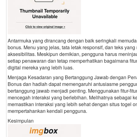
Antarmuka yang dirancang dengan baik seringkali memudah
bonus. Menu yang jelas, tata letak responsif, dan teks y
aksesibilitas. Meskipun demikian, pengguna harus meninjau
setiap penawaran dan tetap memperhatikan bagaimana fitur-f
digital mereka yang lebih luas.
Menjaga Kesadaran yang Bertanggung Jawab dengan Pe
Bonus dan hadiah dapat memengaruhi antusiasme penggun
bertanggung jawab menjadi penting. Menggunakan fitur-fit
mencegah interaksi yang berlebihan. Melihatnya sebagai kem
memastikan interaksi yang lebih sehat dengan situs togel 
mempertahankan kendali pengguna.
Kesimpulan