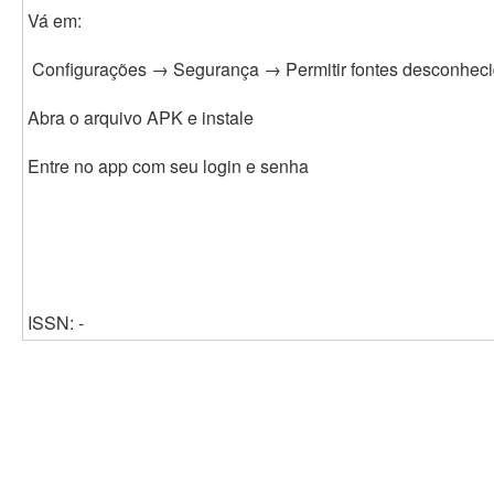
Vá em:
Configurações → Segurança → Permitir fontes desconhec
Abra o arquivo APK e instale
Entre no app com seu login e senha
ISSN: -