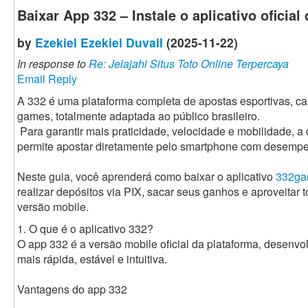
Baixar App 332 – Instale o aplicativo oficia
by
Ezekiel Ezekiel Duvall
(2025-11-22)
In response to
Re: Jelajahi Situs Toto Online Terpercaya
Email Reply
A 332 é uma plataforma completa de apostas esportivas, cas
games, totalmente adaptada ao público brasileiro.
Para garantir mais praticidade, velocidade e mobilidade, a
permite apostar diretamente pelo smartphone com desempe
Neste guia, você aprenderá como baixar o aplicativo
332ga
realizar depósitos via PIX, sacar seus ganhos e aproveitar
versão mobile.
1. O que é o aplicativo 332?
O app 332 é a versão mobile oficial da plataforma, desenvo
mais rápida, estável e intuitiva.
Vantagens do app 332