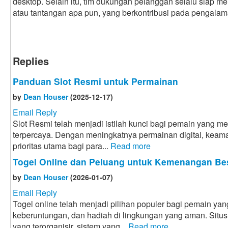
desktop. Selain itu, tim dukungan pelanggan selalu siap
atau tantangan apa pun, yang berkontribusi pada pengala
Replies
Panduan Slot Resmi untuk Permainan
by
Dean Houser
(2025-12-17)
Email Reply
Slot Resmi telah menjadi istilah kunci bagi pemain yang menc
terpercaya. Dengan meningkatnya permainan digital, keam
prioritas utama bagi para...
Read more
Togel Online dan Peluang untuk Kemenangan Be
by
Dean Houser
(2026-01-07)
Email Reply
Togel online telah menjadi pilihan populer bagi pemain ya
keberuntungan, dan hadiah di lingkungan yang aman. Situ
yang terorganisir, sistem yang...
Read more