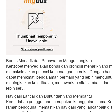
Bonus Menarik dan Penawaran Menguntungkan
Kenzobet menyediakan bonus dan promosi menarik yang
memaksimalkan potensi kemenangan mereka. Dengan hadia
dapat menikmati pengalaman bermain yang lebih menguntu
meningkatkan keterlibatan, menawarkan nilai tambah, dan
lebih seru.
Navigasi Lancar dan Dukungan yang Membantu
Kemudahan penggunaan merupakan keunggulan utama Kenzo
ramah pengguna, memastikan navigasi yang lancar baik di