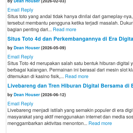
by
Dean Houser
(2026-02-03)
Email Reply
Situs toto yang andal tidak hanya dinilai dari gameplay-nya,
tersebut membantu pengguna ketika terjadi masalah. Duku
bagian penting dari...
Read more
Situs Toto 4d dan Perkembangannya di Era Digit
by
Dean Houser
(2026-05-09)
Email Reply
Situs Toto 4d merupakan salah satu bentuk hiburan digital y
berbagai kalangan. Permainan ini berasal dari mesin slot k
ditemukan di kasino fisik,...
Read more
Livebareng dan Tren Hiburan Digital Bersama di
by
Dean Houser
(2026-06-12)
Email Reply
Livebareng menjadi istilah yang semakin populer di era dig
masyarakat yang aktif menggunakan internet dan media sos
menggambarkan aktivitas menonton...
Read more