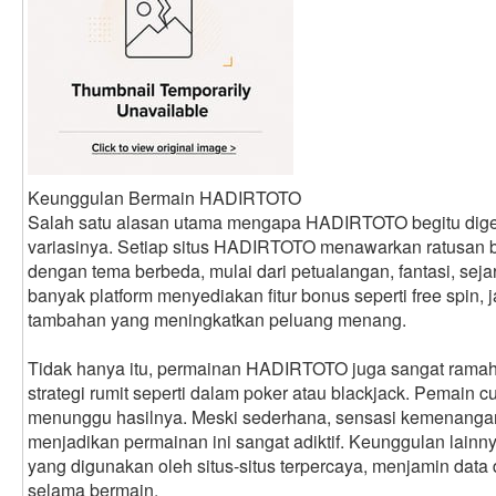
Keunggulan Bermain HADIRTOTO
Salah satu alasan utama mengapa HADIRTOTO begitu digema
variasinya. Setiap situs HADIRTOTO menawarkan ratusan b
dengan tema berbeda, mulai dari petualangan, fantasi, seja
banyak platform menyediakan fitur bonus seperti free spin, j
tambahan yang meningkatkan peluang menang.
Tidak hanya itu, permainan HADIRTOTO juga sangat ramah 
strategi rumit seperti dalam poker atau blackjack. Pemain 
menunggu hasilnya. Meski sederhana, sensasi kemenanga
menjadikan permainan ini sangat adiktif. Keunggulan lai
yang digunakan oleh situs-situs terpercaya, menjamin data
selama bermain.