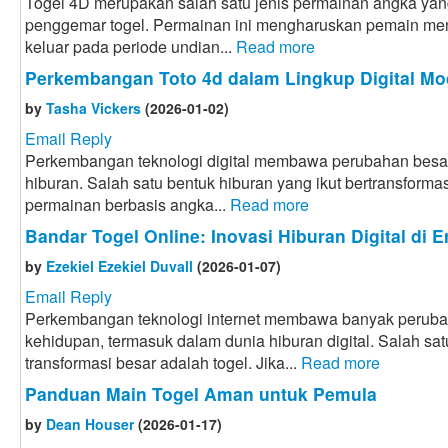
Togel 4D merupakan salah satu jenis permainan angka yan
penggemar togel. Permainan ini mengharuskan pemain men
keluar pada periode undian...
Read more
Perkembangan Toto 4d dalam Lingkup Digital Mo
by
Tasha Vickers
(2026-01-02)
Email Reply
Perkembangan teknologi digital membawa perubahan besa
hiburan. Salah satu bentuk hiburan yang ikut bertransforma
permainan berbasis angka...
Read more
Bandar Togel Online: Inovasi Hiburan Digital di E
by
Ezekiel Ezekiel Duvall
(2026-01-07)
Email Reply
Perkembangan teknologi internet membawa banyak peruba
kehidupan, termasuk dalam dunia hiburan digital. Salah s
transformasi besar adalah togel. Jika...
Read more
Panduan Main Togel Aman untuk Pemula
by
Dean Houser
(2026-01-17)