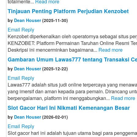
totalmente...
Read more
Tinjauan Penting Platform Perjudian Kenzobet
by
Dean Houser
(2025-11-30)
Email Reply
Kenzobet diperkenalkan oleh operatornya sebagai situs pe
KENZOBET: Platform Permainan Taruhan Online Resmi Terb
Deskripsi ini mencerminkan bagaimana...
Read more
Gambaran Umum Lawas777 tentang Transaksi Ce
by
Dean Houser
(2025-12-22)
Email Reply
Lawas777 adalah situs judi online terpercaya yang mena
yang imersif dan aman kepada para pemain. Dirancang unt
berpengalaman, platform ini menggabungkan...
Read more
Slot Gacor Hari Ini Nikmati Kemenangan Besar
by
Dean Houser
(2026-02-01)
Email Reply
Slot gacor hari ini adalah tujuan utama bagi para penggema