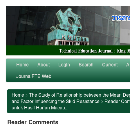
Home
About
Login
Search
Current
A
JournalFTE Web
Home
>
The Study of Relationship between the Mean Dep
and Factor Influencing the Skid Resistance
>
Reader Co
untuk Hasil Harian Macau...
Reader Comments