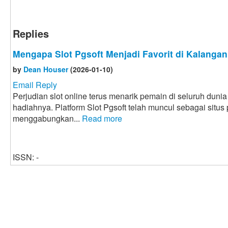
Replies
Mengapa Slot Pgsoft Menjadi Favorit di Kalangan
by
Dean Houser
(2026-01-10)
Email Reply
Perjudian slot online terus menarik pemain di seluruh dunia
hadiahnya. Platform Slot Pgsoft telah muncul sebagai situs 
menggabungkan...
Read more
ISSN: -