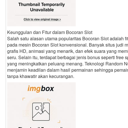
Keunggulan dan Fitur dalam Bocoran Slot
Salah satu alasan utama popularitas Bocoran Slot adalah fit
pada mesin Bocoran Slot konvensional. Banyak situs judi
grafis HD, animasi yang menarik, dan efek suara yang m
seru. Selain itu, terdapat berbagai jenis bonus seperti free 
yang meningkatkan peluang menang. Teknologi Random N
menjamin keadilan dalam hasil permainan sehingga pemain
tanpa khawatir akan kecurangan.