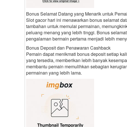
Bonus Selamat Datang yang Menarik untuk Pema
Slot gacor hari ini menawarkan bonus selamat dat
tambahan untuk memulai permainan, memungkinka
peluang menang yang lebih tinggi. Bonus selam
pengalaman bermain pertama menjadi lebih men
Bonus Deposit dan Penawaran Cashback
Pemain dapat menikmati bonus deposit setiap kal
yang tersedia, memberikan lebih banyak kesempa
membantu pemain memulihkan sebagian kerugian, 
permainan yang lebih lama.