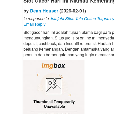
Slot Gacor Hari Ini Nikmati Kemenan
by
Dean Houser
(2026-02-01)
In response to
Jelajahi Situs Toto Online Terperca
Email Reply
Slot gacor hari ini adalah tujuan utama bagi par
menguntungkan. Situs judi slot online ini menye
deposit, cashback, dan insentif referensi. Hadi
peluang kemenangan. Dengan antarmuka yang ama
pemula dan berpengalaman yang ingin merasakan 