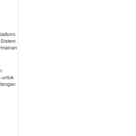
atform.
 Sistem
ermainan
n
 untuk
 dengan