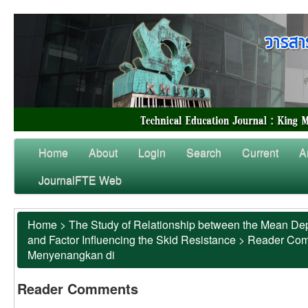
Home
About
Login
Search
Current
A
JournalFTE Web
Home
>
The Study of Relationship between the Mean Dep
and Factor Influencing the Skid Resistance
>
Reader Co
Menyenangkan di
Reader Comments