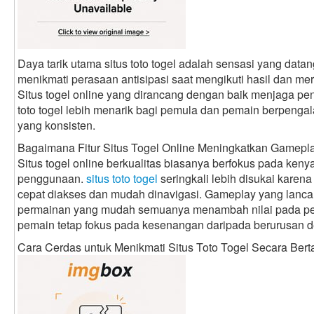
Daya tarik utama situs toto togel adalah sensasi yang datan
menikmati perasaan antisipasi saat mengikuti hasil dan me
Situs togel online yang dirancang dengan baik menjaga pe
toto togel lebih menarik bagi pemula dan pemain berpeng
yang konsisten.
Bagaimana Fitur Situs Togel Online Meningkatkan Gamepl
Situs togel online berkualitas biasanya berfokus pada k
penggunaan.
situs toto togel
seringkali lebih disukai karen
cepat diakses dan mudah dinavigasi. Gameplay yang lancar
permainan yang mudah semuanya menambah nilai pada pen
pemain tetap fokus pada kesenangan daripada berurusan 
Cara Cerdas untuk Menikmati Situs Toto Togel Secara Be