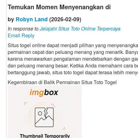
Temukan Momen Menyenangkan di
by
Robyn Land
(2026-02-09)
In response to
Jelajahi Situs Toto Online Terpercaya
Email Reply
Situs togel online dapat menjadi pilihan yang menyenang
permainan cepat dan peluang menang yang menarik. Banyak 
karena menawarkan pengalaman mendebarkan dengan gamep
dan peluang menang besar. Ketika Anda memahami cara be
bertanggung jawab, situs toto togel dapat terasa lebih m
Kegembiraan di Balik Permainan Situs Toto Togel