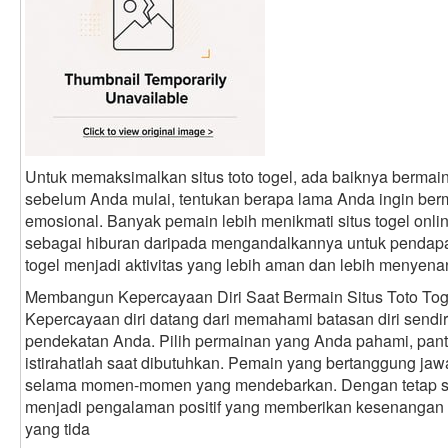
Untuk memaksimalkan situs toto togel, ada baiknya berma
sebelum Anda mulai, tentukan berapa lama Anda ingin ber
emosional. Banyak pemain lebih menikmati situs togel on
sebagai hiburan daripada mengandalkannya untuk pendapatan
togel menjadi aktivitas yang lebih aman dan lebih menyen
Membangun Kepercayaan Diri Saat Bermain Situs Toto Tog
Kepercayaan diri datang dari memahami batasan diri sendir
pendekatan Anda. Pilih permainan yang Anda pahami, pan
istirahatlah saat dibutuhkan. Pemain yang bertanggung jaw
selama momen-momen yang mendebarkan. Dengan tetap seim
menjadi pengalaman positif yang memberikan kesenangan
yang tida