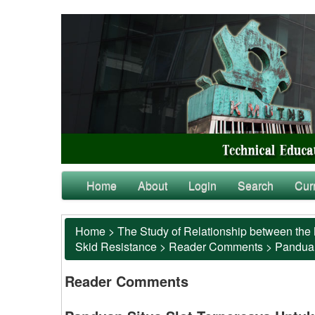
Home
About
Login
Search
Cur
Home
>
The Study of Relationship between the 
Skid Resistance
>
Reader Comments
>
Panduan
Reader Comments