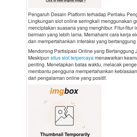
Pengaruh Desain Platform terhadap Perilaku Pe
Lingkungan slot online seringkali menggunakan gr
menciptakan suasana yang menghibur. Fitur-fitur
bermain yang lebih lama. Memahami cara kerja el
dan mempertahankan interaksi yang bertanggung
Mendorong Partisipasi Online yang Bertanggung
Meskipun
situs slot terpercaya
menawarkan keaman
penting. Menetapkan batas waktu, melacak penge
membantu pengguna mempertahankan kebiasaan s
dari pengalaman online yang positif.