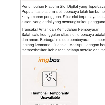
Pertumbuhan Platform Slot Digital yang Tepercay
Popularitas platform slot tepercaya telah tumbuh
kenyamanan pengguna. Situs slot terpercaya bias
sistem yang andal yang memungkinkan pengguna m
Transaksi Aman dan Kemudahan Pembayaran
Salah satu keunggulan situs slot terpercaya ad
dan aman. Berbagai metode pembayaran memberik
tentang keamanan finansial. Meskipun dengan be
memperhatikan kebiasaan belanja mereka dan men