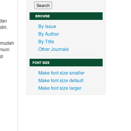
BROWSE
 dan
By Issue
iri.
By Author
By Title
n mudah
Other Journals
 umum
ap
FONT SIZE
Make font size smaller
Make font size default
Make font size larger