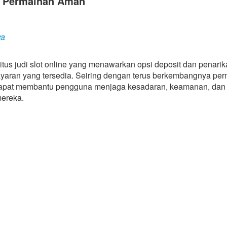
uk Permainan Aman
ya
itus judi slot online yang menawarkan opsi deposit dan penari
aran yang tersedia. Seiring dengan terus berkembangnya pe
a dapat membantu pengguna menjaga kesadaran, keamanan, dan
ereka.