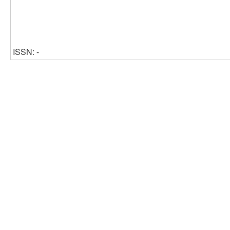
ISSN: -