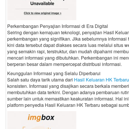
Perkembangan Penyajian Informasi di Era Digital
Seiring dengan kemajuan teknologi, penyajian Hasil Kelu
perkembangan yang signifikan. Jika sebelumnya informasi h
kini data tersebut dapat diakses secara luas melalui situs w
yang semakin rapi, terstruktur, dan mudah dipahami membu
mencari informasi yang dibutuhkan. Perkembangan ini me
berperan besar dalam mempercepat distribusi informasi.
Keunggulan Informasi yang Selalu Diperbarui
Salah satu daya tarik utama dari
Hasil Keluaran HK Terbaru
konsisten. Informasi yang disajikan secara berkala member
membutuhkan data terkini. Dengan adanya pembaruan rutin
sumber lain untuk memastikan keakuratan informasi. Hal i
platform penyedia Hasil Keluaran HK Terbaru sebagai sumb