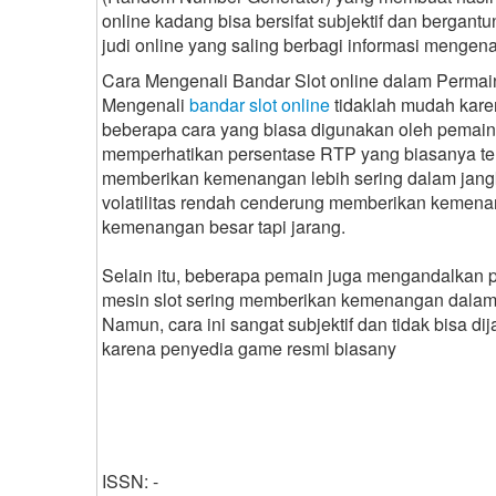
online kadang bisa bersifat subjektif dan bergan
judi online yang saling berbagi informasi mengen
Cara Mengenali Bandar Slot online dalam Permai
Mengenali
bandar slot online
tidaklah mudah kare
beberapa cara yang biasa digunakan oleh pemain 
memperhatikan persentase RTP yang biasanya ter
memberikan kemenangan lebih sering dalam jangka 
volatilitas rendah cenderung memberikan kemenanga
kemenangan besar tapi jarang.
Selain itu, beberapa pemain juga mengandalkan 
mesin slot sering memberikan kemenangan dalam
Namun, cara ini sangat subjektif dan tidak bisa di
karena penyedia game resmi biasany
ISSN: -