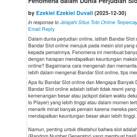
Fenomena dalam Dunia Perjudian Slo
by
Ezekiel Ezekiel Duvall
(2025-12-30)
In response to
Jelajahi Situs Toto Online Terperca
Email Reply
Dalam dunia perjudian online, istilah Bandar Slo
Bandar Slot online merujuk pada mesin slot ya
kepada pemainnya. Fenomena ini membuat banya
dengan harapan mendapatkan keuntungan maksim
online? Bagaimana cara mengenali dan memanfaat
lebih dalam mengenai Bandar Slot online, tips mem
Apa Itu Bandar Slot online dan Mengapa Banyak D
Bandar Slot online adalah istilah tidak resmi ya
kemenangan besar atau jackpot dalam waktu dekat.
to Player) yang lebih tinggi atau dalam momen te
menarik minat banyak pemain karena mereka perc
mendapatkan keuntungan besar akan lebih tinggi.
Namun, penting untuk diketahui bahwa slot ada
(Random Number Generator) yang membuat hasil put