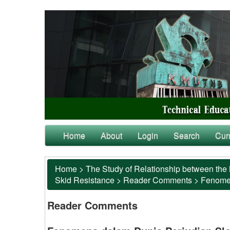
Home
About
Login
Search
Cur
Home
>
The Study of Relationship between the 
Skid Resistance
>
Reader Comments
>
Fenomen
Reader Comments