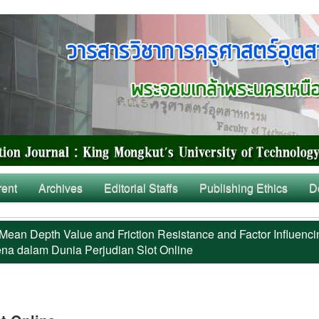
rent
Archives
Editorial Staffs
Publishing Ethics
D
Mean Depth Value and Friction Resistance and Factor Influenci
a dalam Dunia Perjudian Slot Online