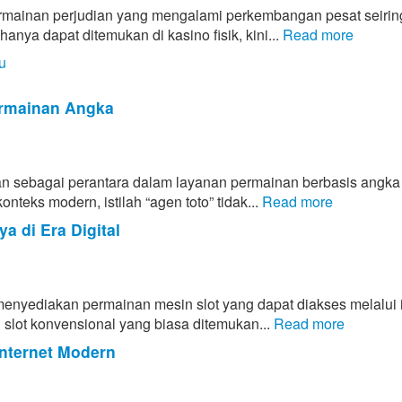
ermainan perjudian yang mengalami perkembangan pesat seirin
hanya dapat ditemukan di kasino fisik, kini...
Read more
u
ermainan Angka
ran sebagai perantara dalam layanan permainan berbasis angka
nteks modern, istilah “agen toto” tidak...
Read more
a di Era Digital
 menyediakan permainan mesin slot yang dapat diakses melalui i
 slot konvensional yang biasa ditemukan...
Read more
nternet Modern