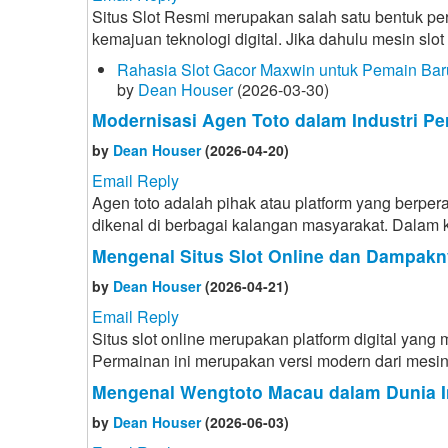
Situs Slot Resmi merupakan salah satu bentuk p
kemajuan teknologi digital. Jika dahulu mesin slot 
Rahasia Slot Gacor Maxwin untuk Pemain Bar
by
Dean Houser
(2026-03-30)
Modernisasi Agen Toto dalam Industri P
by
Dean Houser
(2026-04-20)
Email Reply
Agen toto adalah pihak atau platform yang berpe
dikenal di berbagai kalangan masyarakat. Dalam ko
Mengenal Situs Slot Online dan Dampakny
by
Dean Houser
(2026-04-21)
Email Reply
Situs slot online merupakan platform digital yang
Permainan ini merupakan versi modern dari mesin
Mengenal Wengtoto Macau dalam Dunia I
by
Dean Houser
(2026-06-03)