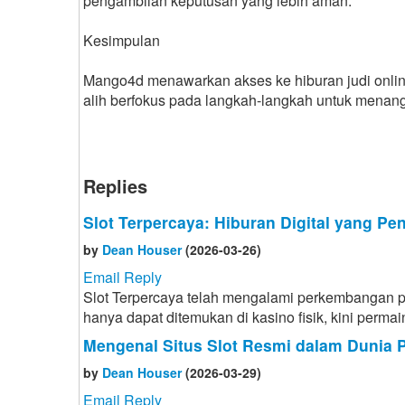
pengambilan keputusan yang lebih aman.
Kesimpulan
Mango4d menawarkan akses ke hiburan judi online
alih berfokus pada langkah-langkah untuk mena
Replies
Slot Terpercaya: Hiburan Digital yang P
by
Dean Houser
(2026-03-26)
Email Reply
Slot Terpercaya telah mengalami perkembangan pes
hanya dapat ditemukan di kasino fisik, kini perma
Mengenal Situs Slot Resmi dalam Dunia 
by
Dean Houser
(2026-03-29)
Email Reply