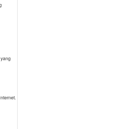
g
 yang
nternet.