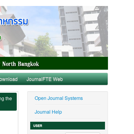
ownload
JournalFTE Web
Open Journal Systems
ng the
Journal Help
USER