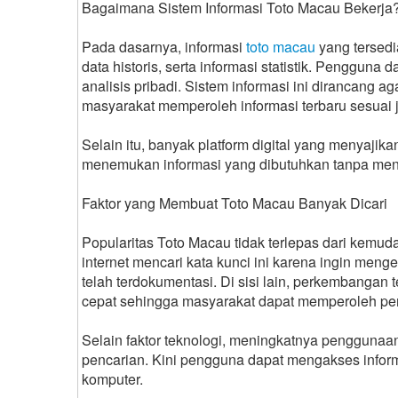
Bagaimana Sistem Informasi Toto Macau Bekerja
Pada dasarnya, informasi
toto macau
yang tersedi
data historis, serta informasi statistik. Penggun
analisis pribadi. Sistem informasi ini dirancang 
masyarakat memperoleh informasi terbaru sesuai j
Selain itu, banyak platform digital yang menyaj
menemukan informasi yang dibutuhkan tanpa meng
Faktor yang Membuat Toto Macau Banyak Dicari
Popularitas Toto Macau tidak terlepas dari kemu
internet mencari kata kunci ini karena ingin meng
telah terdokumentasi. Di sisi lain, perkembangan 
cepat sehingga masyarakat dapat memperoleh pe
Selain faktor teknologi, meningkatnya penggunaan 
pencarian. Kini pengguna dapat mengakses infor
komputer.