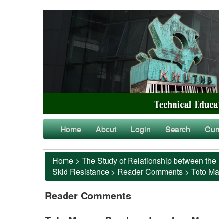
Home
About
Login
Search
Cur
Home
>
The Study of Relationship between the 
Skid Resistance
>
Reader Comments
>
Toto Ma
Reader Comments