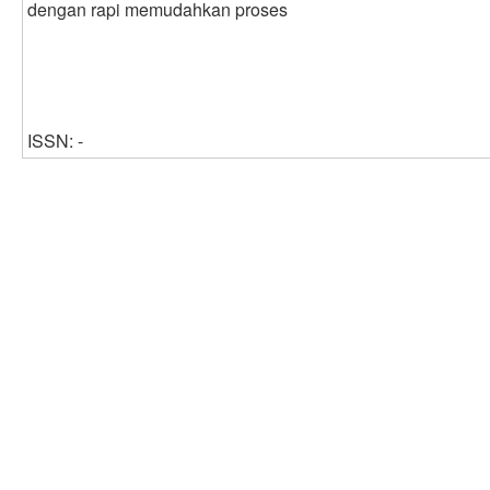
dengan rapi memudahkan proses
ISSN: -