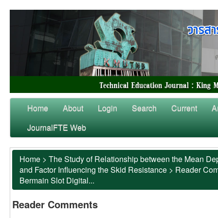
Home
About
Login
Search
Current
A
JournalFTE Web
Home
>
The Study of Relationship between the Mean Dep
and Factor Influencing the Skid Resistance
>
Reader Co
Bermain Slot Digital...
Reader Comments