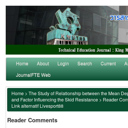
Home
About
Login
Search
Current
A
JournalFTE Web
Home
>
The Study of Relationship between the Mean Dep
and Factor Influencing the Skid Resistance
>
Reader Co
Link alternatif Livesport88
Reader Comments