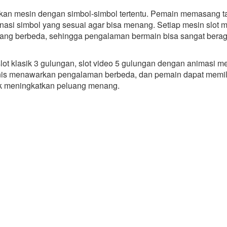
akan mesin dengan simbol-simbol tertentu. Pemain memasang t
si simbol yang sesuai agar bisa menang. Setiap mesin slot m
nus yang berbeda, sehingga pengalaman bermain bisa sangat bera
 slot klasik 3 gulungan, slot video 5 gulungan dengan animasi me
 jenis menawarkan pengalaman berbeda, dan pemain dapat memil
tuk meningkatkan peluang menang.