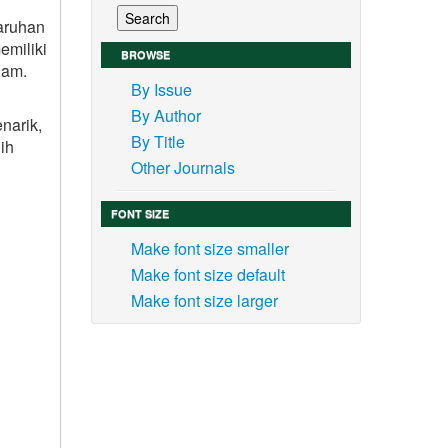
aruhan
emiliki
BROWSE
gam.
By Issue
By Author
narik,
By Title
ih
Other Journals
FONT SIZE
Make font size smaller
Make font size default
Make font size larger