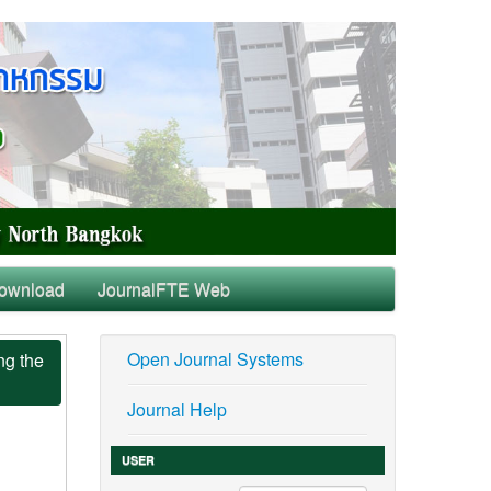
ownload
JournalFTE Web
Open Journal Systems
ng the
Journal Help
USER