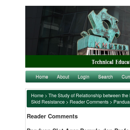
Home
About
Login
Search
Cur
Home
>
The Study of Relationship between the 
Skid Resistance
>
Reader Comments
>
Panduan
Reader Comments