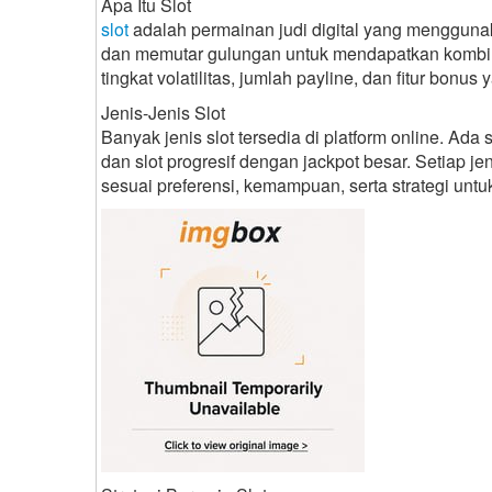
Apa Itu Slot
slot
adalah permainan judi digital yang menggun
dan memutar gulungan untuk mendapatkan kombina
tingkat volatilitas, jumlah payline, dan fitur bo
Jenis-Jenis Slot
Banyak jenis slot tersedia di platform online. Ada
dan slot progresif dengan jackpot besar. Setiap
sesuai preferensi, kemampuan, serta strategi un