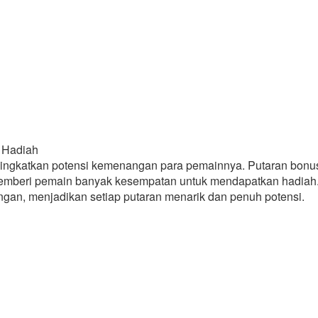
 Hadiah
ingkatkan potensi kemenangan para pemainnya. Putaran bonus,
memberi pemain banyak kesempatan untuk mendapatkan hadiah
gan, menjadikan setiap putaran menarik dan penuh potensi.