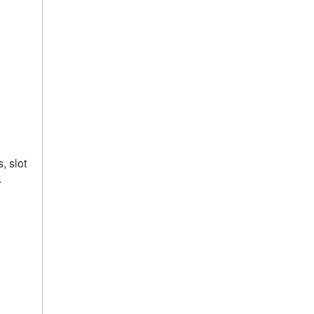
 slot
.