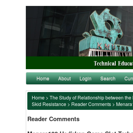
Home
About
Login
Search
Cur
Home
>
The Study of Relationship between the 
Skid Resistance
>
Reader Comments
>
Menara1
Reader Comments