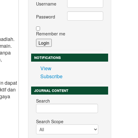
Username
Password
Remember me
hadiah.
main.
tanpa
NOTIFICATIONS
,
View
Subscribe
n dapat
ktif dan
JOURNAL CONTENT
 gaya
Search
Search Scope