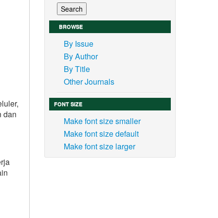
BROWSE
By Issue
By Author
By Title
Other Journals
luler,
FONT SIZE
n dan
Make font size smaller
Make font size default
Make font size larger
rja
ain