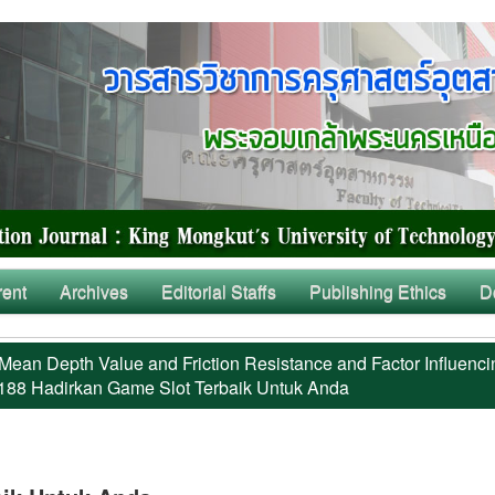
rent
Archives
Editorial Staffs
Publishing Ethics
D
Mean Depth Value and Friction Resistance and Factor Influenci
88 Hadirkan Game Slot Terbaik Untuk Anda