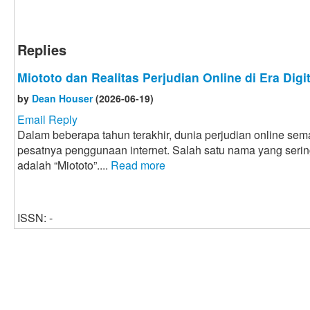
Replies
Miototo dan Realitas Perjudian Online di Era Digit
by
Dean Houser
(2026-06-19)
Email Reply
Dalam beberapa tahun terakhir, dunia perjudian online se
pesatnya penggunaan internet. Salah satu nama yang sering 
adalah “Miototo”....
Read more
ISSN: -