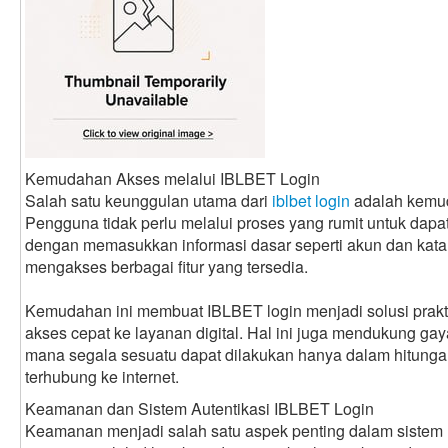
Kemudahan Akses melalui IBLBET Login
Salah satu keunggulan utama dari
iblbet login
adalah kemud
Pengguna tidak perlu melalui proses yang rumit untuk dap
dengan memasukkan informasi dasar seperti akun dan kata
mengakses berbagai fitur yang tersedia.
Kemudahan ini membuat IBLBET login menjadi solusi prak
akses cepat ke layanan digital. Hal ini juga mendukung gay
mana segala sesuatu dapat dilakukan hanya dalam hitungan
terhubung ke internet.
Keamanan dan Sistem Autentikasi IBLBET Login
Keamanan menjadi salah satu aspek penting dalam sistem I