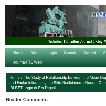
Home
About
Login
Search
Current
A
JournalFTE Web
Home
>
The Study of Relationship between the Mean Dep
and Factor Influencing the Skid Resistance
>
Reader Co
IBLBET Login di Era Digital
Reader Comments