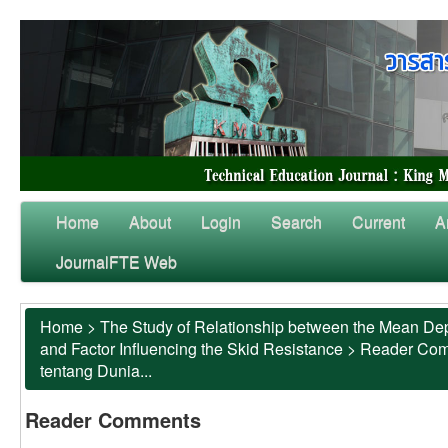
Home
About
Login
Search
Current
A
JournalFTE Web
Home
>
The Study of Relationship between the Mean Dep
and Factor Influencing the Skid Resistance
>
Reader Co
tentang Dunia...
Reader Comments