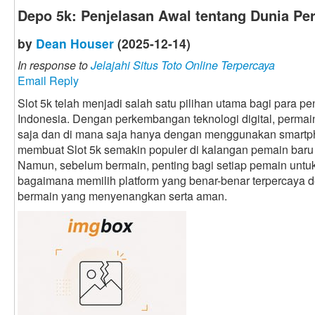
Depo 5k: Penjelasan Awal tentang Dunia Pe
by
Dean Houser
(2025-12-14)
In response to
Jelajahi Situs Toto Online Terpercaya
Email Reply
Slot 5k telah menjadi salah satu pilihan utama bagi para p
Indonesia. Dengan perkembangan teknologi digital, permain
saja dan di mana saja hanya dengan menggunakan smartp
membuat Slot 5k semakin populer di kalangan pemain ba
Namun, sebelum bermain, penting bagi setiap pemain untu
bagaimana memilih platform yang benar-benar terpercaya
bermain yang menyenangkan serta aman.