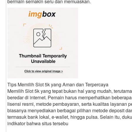
bermain semakin seru dan memuaskan.
Tips Memilih Slot 5k yang Aman dan Terpercaya
Memilih Slot 5k yang tepat bukan hal yang mudah, terutam
beredar di internet. Pemain harus memperhatikan beberapa fa
lisensi resmi, metode pembayaran, serta kualitas layanan p
biasanya menyediakan berbagai pilihan metode deposit da
termasuk bank lokal, e-wallet, hingga pulsa. Selain itu, d
indikator bahwa situs tersebu