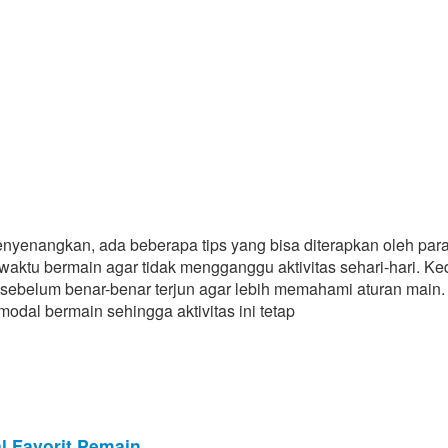
yenangkan, ada beberapa tips yang bisa diterapkan oleh par
waktu bermain agar tidak mengganggu aktivitas sehari-hari. Ke
sebelum benar-benar terjun agar lebih memahami aturan main. 
odal bermain sehingga aktivitas ini tetap
al Favorit Pemain