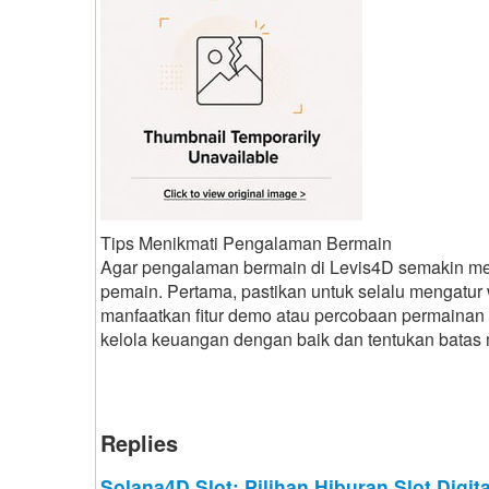
Tips Menikmati Pengalaman Bermain
Agar pengalaman bermain di Levis4D semakin men
pemain. Pertama, pastikan untuk selalu mengatur 
manfaatkan fitur demo atau percobaan permainan 
kelola keuangan dengan baik dan tentukan batas m
Replies
Solana4D Slot: Pilihan Hiburan Slot Digit