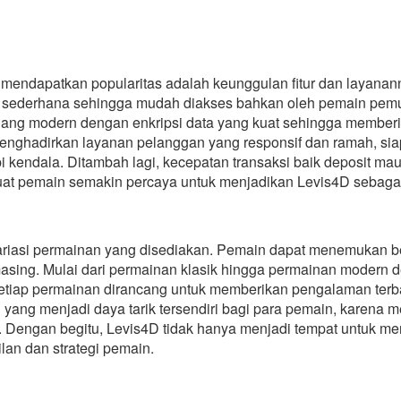
mendapatkan popularitas adalah keunggulan fitur dan layanan
g sederhana sehingga mudah diakses bahkan oleh pemain pemu
ilang modern dengan enkripsi data yang kuat sehingga member
enghadirkan layanan pelanggan yang responsif dan ramah, sia
endala. Ditambah lagi, kecepatan transaksi baik deposit ma
at pemain semakin percaya untuk menjadikan Levis4D sebagai
ariasi permainan yang disediakan. Pemain dapat menemukan 
asing. Mulai dari permainan klasik hingga permainan modern 
 Setiap permainan dirancang untuk memberikan pengalaman terb
ah yang menjadi daya tarik tersendiri bagi para pemain, karena 
. Dengan begitu, Levis4D tidak hanya menjadi tempat untuk me
ilan dan strategi pemain.