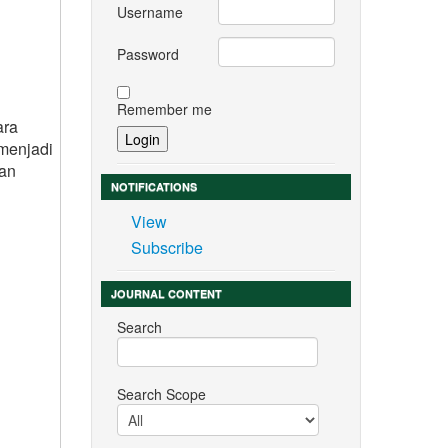
Username
Password
Remember me
ara
 menjadi
kan
NOTIFICATIONS
View
Subscribe
JOURNAL CONTENT
Search
Search Scope