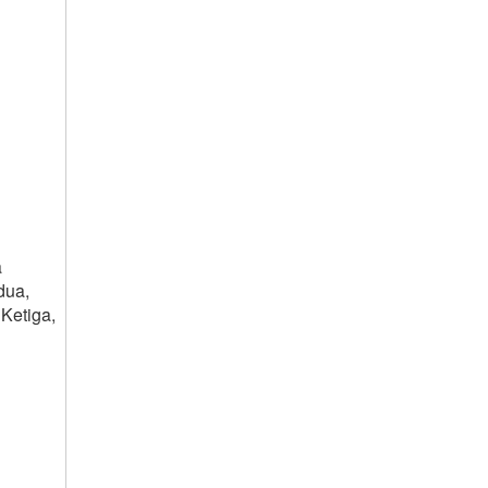
a
dua,
Ketiga,