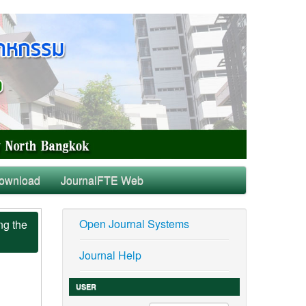
ownload
JournalFTE Web
Open Journal Systems
ng the
Journal Help
USER