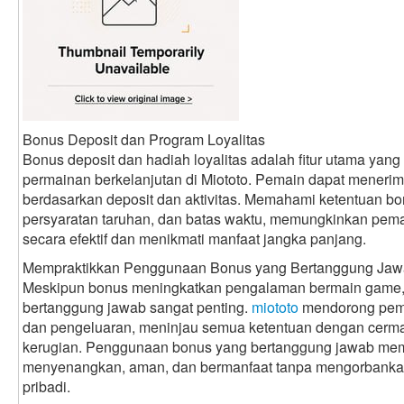
Bonus Deposit dan Program Loyalitas
Bonus deposit dan hadiah loyalitas adalah fitur utama yan
permainan berkelanjutan di Miototo. Pemain dapat menerim
berdasarkan deposit dan aktivitas. Memahami ketentuan bo
persyaratan taruhan, dan batas waktu, memungkinkan pem
secara efektif dan menikmati manfaat jangka panjang.
Mempraktikkan Penggunaan Bonus yang Bertanggung Ja
Meskipun bonus meningkatkan pengalaman bermain game
bertanggung jawab sangat penting.
miototo
mendorong pema
dan pengeluaran, meninjau semua ketentuan dengan cerma
kerugian. Penggunaan bonus yang bertanggung jawab mema
menyenangkan, aman, dan bermanfaat tanpa mengorbankan 
pribadi.