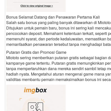
Bonus Selamat Datang dan Penawaran Pertama Kali
Salah satu bonus yang paling banyak ditawarkan di Miotot
Ditujukan untuk pemain baru, bonus ini sering kali mencaku
pencocokan deposit. Memahami ketentuan terkait, seperti 
memenuhi syarat, dan periode kedaluwatan, memastikan 
memanfaatkan penawaran tersebut tanpa menghadapi batas
Putaran Gratis dan Promosi Game
Miototo sering memberikan putaran gratis sebagai bagian d
kampanye game tertentu. Putaran gratis memungkinkan pe
tanpa mempertaruhkan dana mereka sendiri sambil tetap m
hadiah nyata. Mengetahui aturan mengenai game mana yan
validitas membantu pemain memaksimalkan bonus ini seca