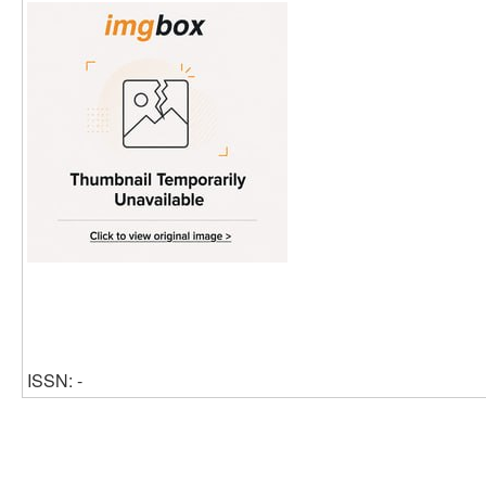
ISSN: -