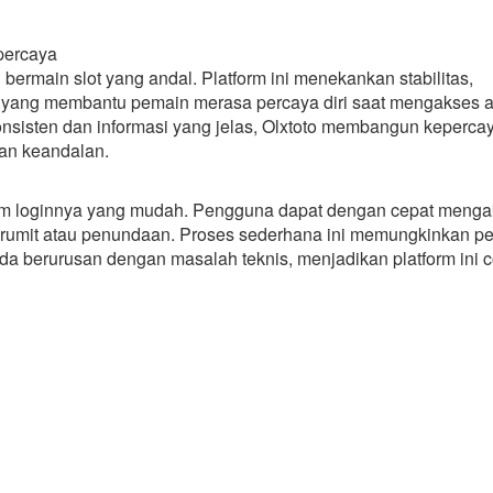
percaya
rmain slot yang andal. Platform ini menekankan stabilitas,
ir yang membantu pemain merasa percaya diri saat mengakses 
sisten dan informasi yang jelas, Olxtoto membangun keperca
an keandalan.
em loginnya yang mudah. Pengguna dapat dengan cepat meng
rumit atau penundaan. Proses sederhana ini memungkinkan p
ada berurusan dengan masalah teknis, menjadikan platform ini 