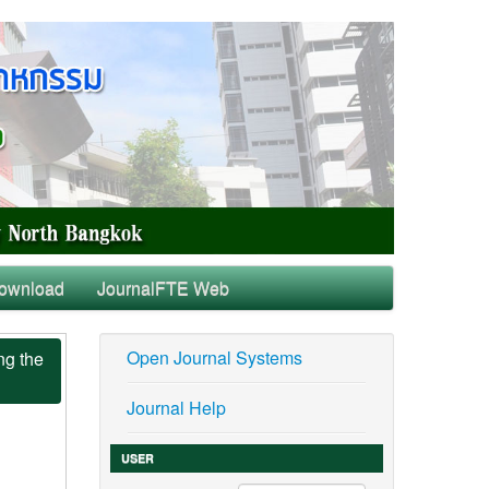
ownload
JournalFTE Web
Open Journal Systems
ng the
Journal Help
USER