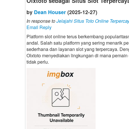
Olxtoto sebagai Situs Slot Terperc
by
Dean Houser
(2025-12-27)
In response to
Jelajahi Situs Toto Online Terperca
Email Reply
Platform slot online terus berkembang popularit
andal. Salah satu platform yang sering menarik pe
sederhana dan layanan slot yang terpercaya. D
Olxtoto menyediakan lingkungan di mana pemain 
tidak perlu.