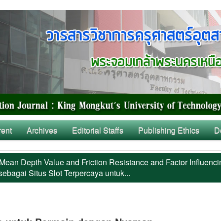
rent
Archives
Editorial Staffs
Publishing Ethics
D
Mean Depth Value and Friction Resistance and Factor Influenci
sebagai Situs Slot Terpercaya untuk...