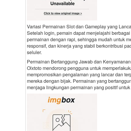
Variasi Permainan Slot dan Gameplay yang Lanca
Setelah login, pemain dapat menjelajahi berbagai 
permainan dengan rapi, sehingga mudah untuk memi
responsif, dan kinerja yang stabil berkontribusi
seluler.
Permainan Bertanggung Jawab dan Kenyamana
Olxtoto mendorong pengguna untuk memperlakukan
mempromosikan pengalaman yang lancar dan terp
mereka dengan bijak. Permainan yang bertangg
menjaga lingkungan permainan yang positif untuk