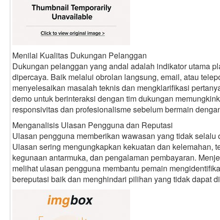
Menilai Kualitas Dukungan Pelanggan
Dukungan pelanggan yang andal adalah indikator utama pl
dipercaya. Baik melalui obrolan langsung, email, atau tel
menyelesaikan masalah teknis dan mengklarifikasi pertan
demo untuk berinteraksi dengan tim dukungan memungkink
responsivitas dan profesionalisme sebelum bermain deng
Menganalisis Ulasan Pengguna dan Reputasi
Ulasan pengguna memberikan wawasan yang tidak selalu da
Ulasan sering mengungkapkan kekuatan dan kelemahan, t
kegunaan antarmuka, dan pengalaman pembayaran. Menjela
melihat ulasan pengguna membantu pemain mengidentifikasi 
bereputasi baik dan menghindari pilihan yang tidak dapat d