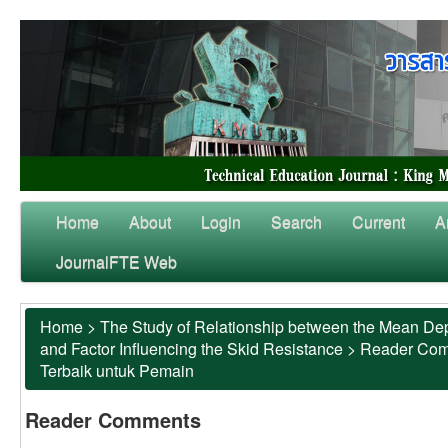
Home
About
Login
Search
Current
A
JournalFTE Web
Home
>
The Study of Relationship between the Mean Dep
and Factor Influencing the Skid Resistance
>
Reader Co
Terbaik untuk Pemain
Reader Comments