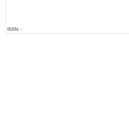
ISSN: -