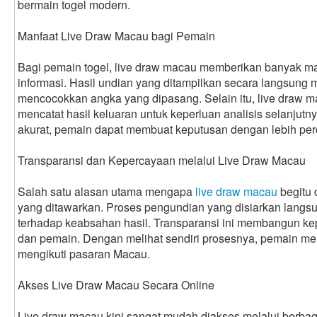
bermain togel modern.
Manfaat Live Draw Macau bagi Pemain
Bagi pemain togel, live draw macau memberikan banyak man
informasi. Hasil undian yang ditampilkan secara langsun
mencocokkan angka yang dipasang. Selain itu, live draw
mencatat hasil keluaran untuk keperluan analisis selanjut
akurat, pemain dapat membuat keputusan dengan lebih perc
Transparansi dan Kepercayaan melalui Live Draw Macau
Salah satu alasan utama mengapa
live draw macau
begitu 
yang ditawarkan. Proses pengundian yang disiarkan lang
terhadap keabsahan hasil. Transparansi ini membangun ke
dan pemain. Dengan melihat sendiri prosesnya, pemain m
mengikuti pasaran Macau.
Akses Live Draw Macau Secara Online
Live draw macau kini sangat mudah diakses melalui berbagai